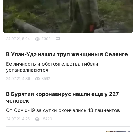
24.07.21, 5:04
7392
1
В Улан-Удэ нашли труп женщины в Селенге
Ее личность и обстоятельства гибели
устанавливаются
24.07.21, 4:39
8592
В Бурятии коронавирус нашли еще у 227
человек
От Covid-19 за сутки скончались 13 пациентов
24.07.21, 4:25
15420
“Продавец - это призвание”