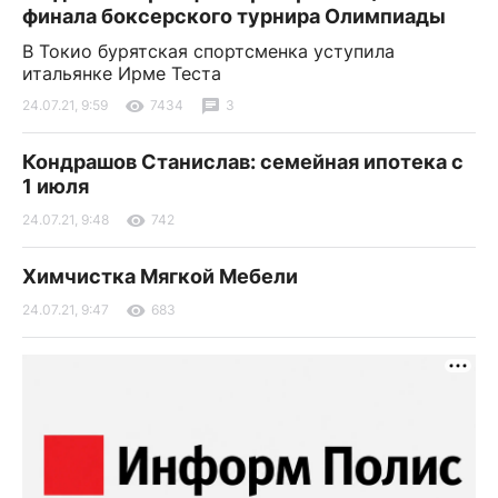
финала боксерского турнира Олимпиады
В Токио бурятская спортсменка уступила
итальянке Ирме Теста
24.07.21, 9:59
7434
3
Кондрашов Станислав: семейная ипотека с
1 июля
24.07.21, 9:48
742
Химчистка Мягкой Мебели
24.07.21, 9:47
683