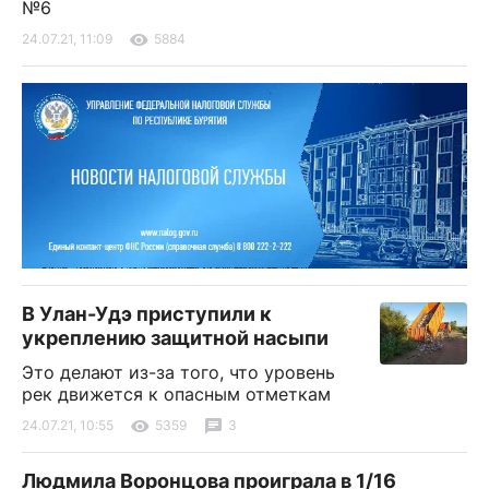
№6
24.07.21, 11:09
5884
В Улан-Удэ приступили к
укреплению защитной насыпи
Это делают из-за того, что уровень
рек движется к опасным отметкам
24.07.21, 10:55
5359
3
Людмила Воронцова проиграла в 1/16