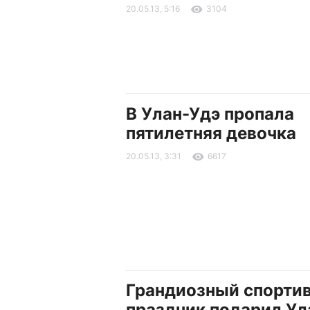
20.05.13, 5:16
3104
В Улан-Удэ пропала
пятилетняя девочка
20.05.13, 3:31
6617
Грандиозный спорти
праздник подарил Ул