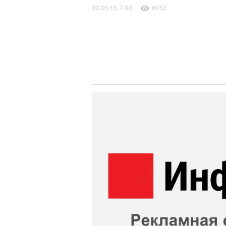
20.05.13, 7:00
6052