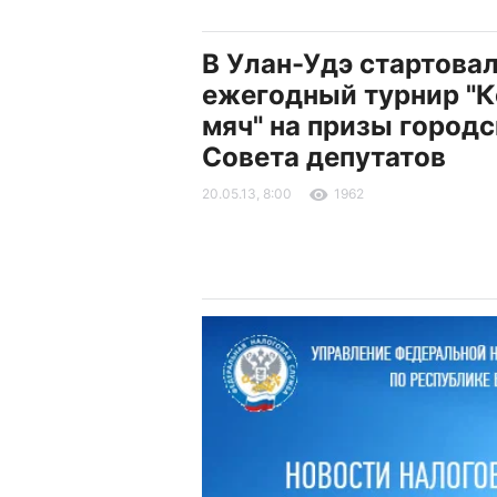
В Улан-Удэ стартова
ежегодный турнир "
мяч" на призы городс
Совета депутатов
20.05.13, 8:00
1962