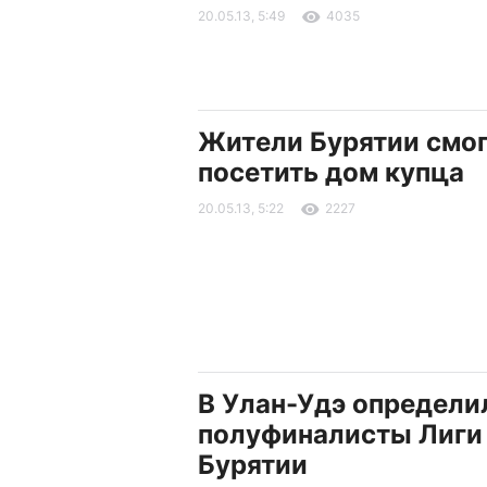
20.05.13, 5:49
4035
Жители Бурятии смо
посетить дом купца
20.05.13, 5:22
2227
В Улан-Удэ определи
полуфиналисты Лиги
Бурятии