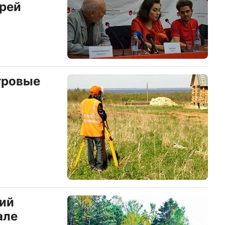
рей
тровые
ий
але