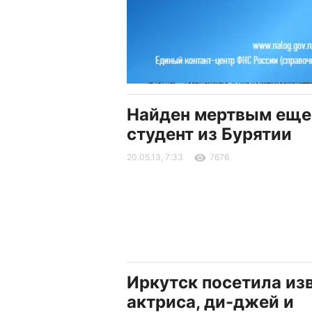
Найден мертвым еще
студент из Бурятии
20.05.13, 7:33
7676
Иркутск посетила из
актриса, ди-джей и