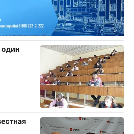
 один
вестная