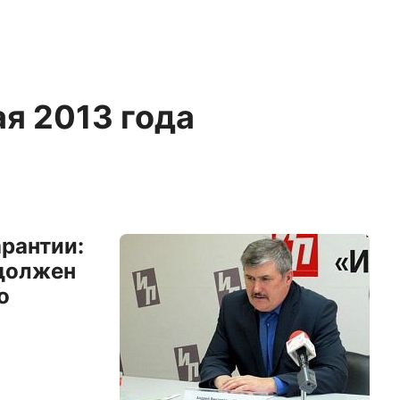
ая 2013 года
арантии:
должен
о