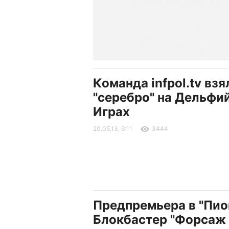
Команда infpol.tv взя
"серебро" на Дельфи
Играх
20.05.13, 6:11
3444
Предпремьера в "Пио
Блокбастер "Форсаж 