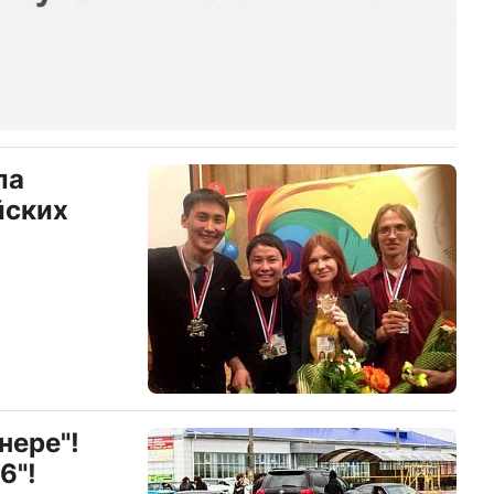
ла
йских
нере"!
6"!