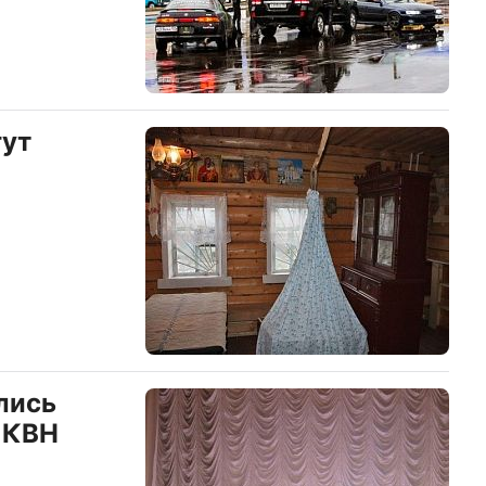
гут
лись
 КВН