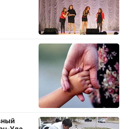
вный
ан-Удэ