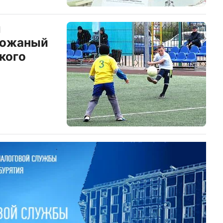
л
Кожаный
кого