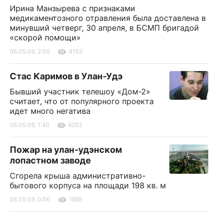
Ирина Манзырева с признаками
медикаментозного отравления была доставлена в
минувший четверг, 30 апреля, в БСМП бригадой
«скорой помощи»
06.05.09, 2:00
4153
Стас Каримов в Улан-Удэ
Бывший участник телешоу «Дом-2»
считает, что от популярного проекта
идет много негатива
06.05.09, 1:40
6202
Пожар на улан-удэнском
лопастном заводе
Сгорела крыша административно-
бытового корпуса на площади 198 кв. м
06.05.09, 0:00
1885