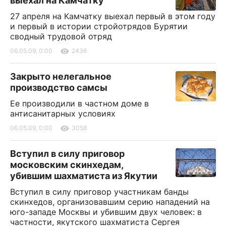
выехал на Камчатку
27 апреля на Камчатку выехал первый в этом году
и первый в истории стройотрядов Бурятии
сводный трудовой отряд
06.05.09, 0:00
2436
Закрыто нелегальное
производство самсы
Ее производили в частном доме в
антисанитарных условиях
06.05.09, 0:00
3058
Вступил в силу приговор
московским скинхедам,
убившим шахматиста из Якутии
Вступил в силу приговор участникам банды
скинхедов, организовавшим серию нападений на
юго-западе Москвы и убившим двух человек: в
частности, якутского шахматиста Сергея