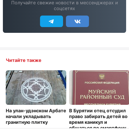
Получайте свежие новости в мессенджерах и
соцсетях
Читайте также
На улан-удэнском Арбате
В Бурятии отец отсудил
начали укладывать
право забирать детей во
гранитную плитку
время каникул и
общаться по смартфону