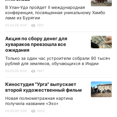
В Улан-Удэ пройдет II международная
конференция, посвященная уникальному Хамбо
ламе из Бурятии
05.05.09, 6:00
1931
Акция по сбору денег для
хувараков превзошла все
ожидания
Только за один час устроители собрали 90 тысяч
рублей для земляков, обучающихся в Индии
05.05.09, 6:00
1907
Киностудия "Урга" выпускает
второй художественный фильм
Новая полнометражная картина
получила название «Эхо»
05.05.09, 5:00
3002