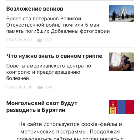
Возложение венков
Более ста ветеранов Великой
Отечественной войны почтили 5 мая
память погибших Добавлены фотографии
05.05.09, 5:00
2871
Что нужно знать о свином гриппе
Советы американского центра по
контролю и предотвращению
болезней
05.05.09, 0:00
2542
Монгольский скот будут
разводить в Бурятии
Президент Бурятии Вячеслав
На сайте используются cookie-файлы и
Наговицын на планерном совещании 4 мая дал
метрические программы. Продолжая
поручение осуществить первую поставку живого
скота из Монголии до конца мая
пользоваться сайтом вы соглашаетесь с