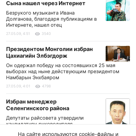
Сына нашел через Интернет
Безрукого музыканта Ивана
Долганова, благодаря публикациям в
Интернете, нашел отец
27.05.09, 4:51
3540
Президентом Монголии избран
Цахиагийн Элбэгдорж
Он одержал победу на состоявшихся 25 мая
выборах над ныне действующим президентом
Намбарын Энхбаяром
27.05.09, 4:01
4798
Избран менеджер
Селенгинского района
Депутаты райсовета утвердили
кандидатуру руководителя
администрации района. Им стал
На сайте используются cookie-файлы и
бывший депутат Хурала Вячеслав Цыбикжапов, до