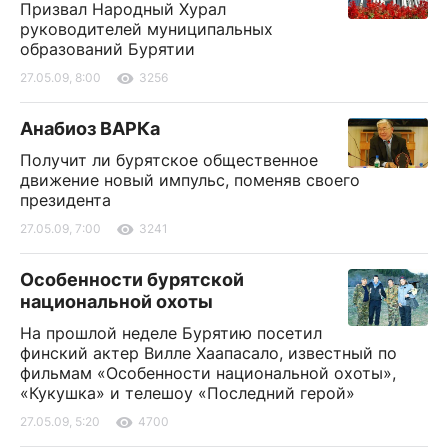
Призвал Народный Хурал
руководителей муниципальных
образований Бурятии
27.05.09, 8:00
3256
Анабиоз ВАРКа
Получит ли бурятское общественное
движение новый импульс, поменяв своего
президента
27.05.09, 7:00
3241
Особенности бурятской
национальной охоты
На прошлой неделе Бурятию посетил
финский актер Вилле Хаапасало, известный по
фильмам «Особенности национальной охоты»,
«Кукушка» и телешоу «Последний герой»
27.05.09, 5:20
4700