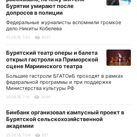
Бурятии умирают после
допросов в полиции
Федеральные журналисты вспомнили громкое
дело Никиты Кобелева
25.06.18, 7:42
4027
Бурятский театр оперы и балета
открыл гастроли на Приморской
сцене Мариинского театра
Большие гастроли БГАТОиБ проходят в рамках
федеральной программы и при поддержке
Министерства культуры РФ
25.06.18, 7:16
2049
Бинбанк организовал кампусный проект в
Бурятской сельскохозяйственной
академии
25.06.18, 7:04
857