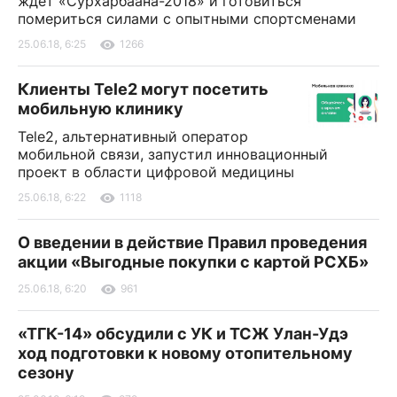
ждет «Сурхарбаана-2018» и готовиться
помериться силами с опытными спортсменами
25.06.18, 6:25
1266
Клиенты Tele2 могут посетить
мобильную клинику
Tele2, альтернативный оператор
мобильной связи, запустил инновационный
проект в области цифровой медицины
25.06.18, 6:22
1118
О введении в действие Правил проведения
акции «Выгодные покупки с картой РСХБ»
25.06.18, 6:20
961
«ТГК-14» обсудили с УК и ТСЖ Улан-Удэ
ход подготовки к новому отопительному
сезону