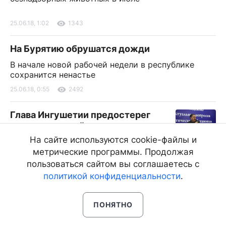
25.06.18, 1:02
1343
На Бурятию обрушатся дожди
В начале новой рабочей недели в республике
сохранится ненастье
25.06.18, 0:55
2492
Глава Ингушетии предостерег
молодых людей от пути парня из
Бурятии
На сайте используются cookie-файлы и
метрические программы. Продолжая
На встрече с молодежью Юнус-Бек Евкуров
упомянул Саида Бурятского
пользоваться сайтом вы соглашаетесь с
политикой конфиденциальности
.
25.06.18, 0:39
6814
ПОНЯТНО