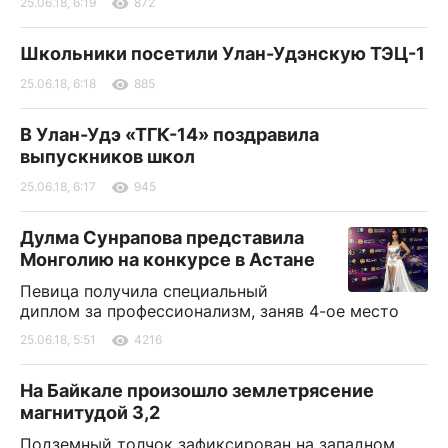
25.06.18, 6:19
872
Школьники посетили Улан-Удэнскую ТЭЦ-1
25.06.18, 6:18
885
В Улан-Удэ «ТГК-14» поздравила
выпускников школ
25.06.18, 6:17
945
Дулма Сунрапова представила
Монголию на конкурсе в Астане
Певица получила специальный
диплом за профессионализм, заняв 4-ое место
25.06.18, 5:51
4216
На Байкале произошло землетрясение
магнитудой 3,2
Подземный толчок зафиксирован на западном