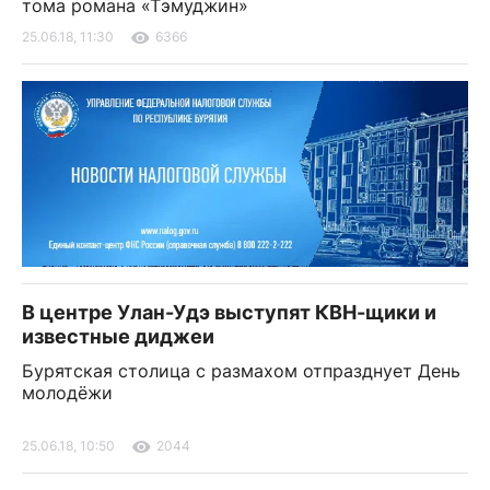
тома романа «Тэмуджин»
25.06.18, 11:30
6366
В центре Улан-Удэ выступят КВН-щики и
известные диджеи
Бурятская столица с размахом отпразднует День
молодёжи
25.06.18, 10:50
2044