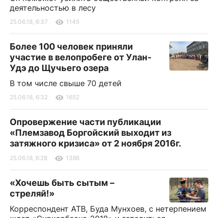
деятельностью в лесу
25.06.18, 6:37
1145
Более 100 человек приняли
участие в велопробеге от Улан-
Удэ до Щучьего озера
В том числе свыше 70 детей
25.06.18, 6:32
1652
Опровержение части публикации
«Племзавод Боргойский выходит из
затяжного кризиса» от 2 ноября 2016г.
25.06.18, 6:28
1386
«Хочешь быть сытым –
стреляй!»
Корреспондент АТВ, Буда Мунхоев, с нетерпением