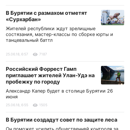
В Бурятии с размахом отметят
«Сурхарбан»
Жителей республики ждут зрелищные
состязания, мастер-классы по сборке юрты и
танцевальный баттл
25.06.18, 6:57
7187
Российский Форрест Гамп
приглашает жителей Улан-Удэ на
пробежку по городу
Александр Капер будет в столице Бурятии 26
июня
25.06.18, 6:55
1505
В Бурятии создадут совет по защите леса
Он поможет усилить общественнвй контроля за