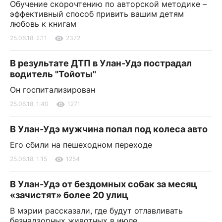
Обучение скорочтению по авторской методике –
эффективный способ привить вашим детям
любовь к книгам
25.06.18, 2:11
2372
В результате ДТП в Улан-Удэ пострадал
водитель "Тойоты"
Он госпитализирован
25.06.18, 1:40
1271
В Улан-Удэ мужчина попал под колеса авто
Его сбили на пешеходном переходе
25.06.18, 1:15
1254
В Улан-Удэ от бездомных собак за месяц
«зачистят» более 20 улиц
В мэрии рассказали, где будут отлавливать
безнадзорных животных в июле