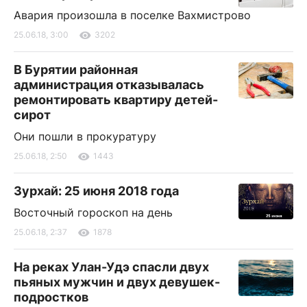
Авария произошла в поселке Вахмистрово
25.06.18, 3:00
3202
В Бурятии районная
администрация отказывалась
ремонтировать квартиру детей-
сирот
Они пошли в прокуратуру
25.06.18, 2:50
1443
Зурхай: 25 июня 2018 года
Восточный гороскоп на день
25.06.18, 2:37
1878
На реках Улан-Удэ спасли двух
пьяных мужчин и двух девушек-
подростков