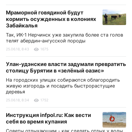
Мраморной говядиной будут
кормить осужденных в колониях
Забайкалья
Так, ИК-1 Нерчинск уже закупила более ста голов
телят абердин–ангусской породы
25.06.18, 8:43
1675
Улан-удэнские власти задумали превратить
столицу Бурятии в «зелёный оазис»
На городских улицах собираются облагородить
живую изгородь и посадить быстрорастущие
деревья
25.06.18, 8:34
1752
Инструкция infpol.ru: Как вести
себя во время купания
Советы отдыхающим - как сделать отдых у воды