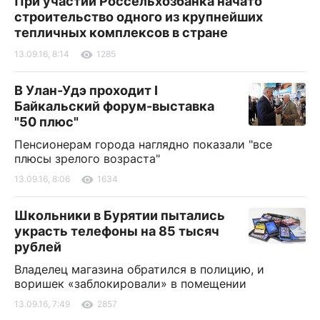
При участии Россельхозбанка начато
строительство одного из крупнейших
тепличных комплексов в стране
13.09.16, 8:14
1285
В Улан-Удэ проходит I
Байкальский форум-выставка
"50 плюс"
Пенсионерам города наглядно показали "все
плюсы зрелого возраста"
13.09.16, 8:06
1634
Школьники в Бурятии пытались
украсть телефоны на 85 тысяч
рублей
Владелец магазина обратился в полицию, и
воришек «заблокировали» в помещении
13.09.16, 7:49
2857