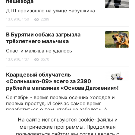
пешехода
ДТП произошло на улице Бабушкина
13.09.16, 1:50
2289
В Бурятии собака загрызла
трёхлетнего мальчика
Спасти малыша не удалось
13.09.16, 1:37
6570
Кварцевый облучатель
«Солнышко-09» всего за 2390
рублей в магазинах «Основа Движения»!
Сентябрь - время первых осенних холодов и
первых простуд. И сейчас самое время
позаботиться о том, чтобы не заболеть. А
поможет в этом замечательный домашний прибор
На сайте используются cookie-файлы и
- ультрафиолетовый облучатель «Солнышко-09»,
метрические программы. Продолжая
который защитит от простуды и детей, и
взрослых
пользоваться сайтом вы соглашаетесь с