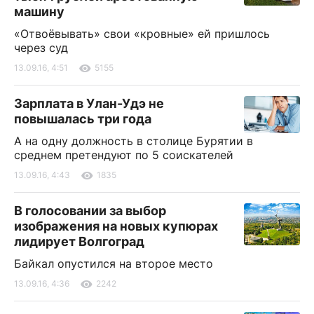
машину
«Отвоёвывать» свои «кровные» ей пришлось
через суд
13.09.16, 4:51
5155
Зарплата в Улан-Удэ не
повышалась три года
А на одну должность в столице Бурятии в
среднем претендуют по 5 соискателей
13.09.16, 4:43
1835
В голосовании за выбор
изображения на новых купюрах
лидирует Волгоград
Байкал опустился на второе место
13.09.16, 4:36
2242