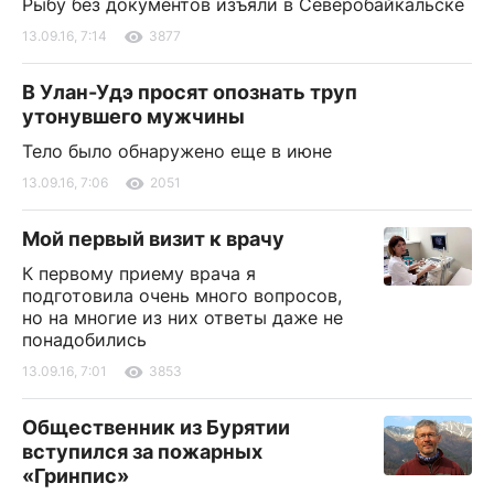
Рыбу без документов изъяли в Северобайкальске
13.09.16, 7:14
3877
В Улан-Удэ просят опознать труп
утонувшего мужчины
Тело было обнаружено еще в июне
13.09.16, 7:06
2051
Мой первый визит к врачу
К первому приему врача я
подготовила очень много вопросов,
но на многие из них ответы даже не
понадобились
13.09.16, 7:01
3853
Общественник из Бурятии
вступился за пожарных
«Гринпис»