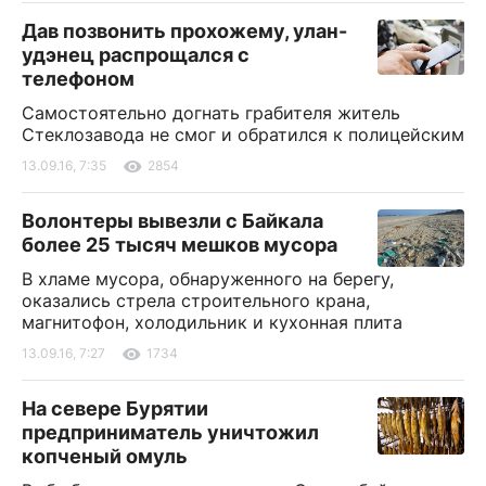
Дав позвонить прохожему, улан-
удэнец распрощался с
телефоном
Самостоятельно догнать грабителя житель
Стеклозавода не смог и обратился к полицейским
13.09.16, 7:35
2854
Волонтеры вывезли с Байкала
более 25 тысяч мешков мусора
В хламе мусора, обнаруженного на берегу,
оказались стрела строительного крана,
магнитофон, холодильник и кухонная плита
13.09.16, 7:27
1734
На севере Бурятии
предприниматель уничтожил
копченый омуль