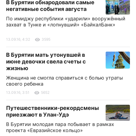
В Бурятии обнародовали самые
негативные события августа
По имиджу республики «ударили» вооружённый
захват в Тунке и «лопнувший» «БайкалБанк»
13.09.16, 4:32
3595
В Бурятии мать утонувшей в
июне девочки свела счеты с
жизнью
Женщина не смогла справиться с болью утраты
своего ребенка
13.09.16, 3:51
5652
Путешественники-рекордсмены
приезжают в Улан-Удэ
В Бурятии молодая пара побывает в рамках
проекта «Евразийское кольцо»