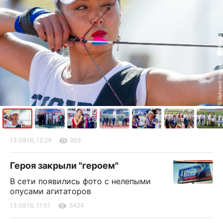
13.09.16, 12:29
853
Героя закрыли "героем"
В сети появились фото с нелепыми
опусами агитаторов
13.09.16, 11:51
5424