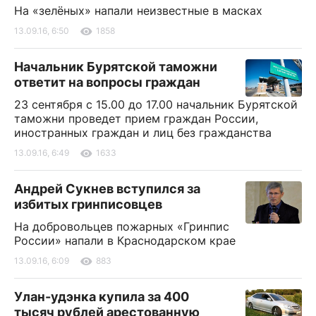
На «зелёных» напали неизвестные в масках
13.09.16, 6:50
1858
Начальник Бурятской таможни
ответит на вопросы граждан
23 сентября с 15.00 до 17.00 начальник Бурятской
таможни проведет прием граждан России,
иностранных граждан и лиц без гражданства
13.09.16, 6:49
1633
Андрей Сукнев вступился за
избитых гринписовцев
На добровольцев пожарных «Гринпис
России» напали в Краснодарском крае
13.09.16, 6:09
883
Улан-удэнка купила за 400
тысяч рублей арестованную