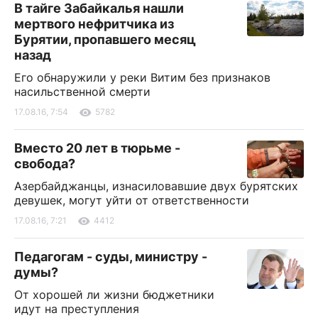
В тайге Забайкалья нашли
мертвого нефритчика из
Бурятии, пропавшего месяц
назад
Его обнаружили у реки Витим без признаков
насильственной смерти
17.08.16, 7:54
5782
Вместо 20 лет в тюрьме -
свобода?
Азербайджанцы, изнасиловавшие двух бурятских
девушек, могут уйти от ответственности
17.08.16, 7:21
4412
Педагогам - суды, министру -
думы?
От хорошей ли жизни бюджетники
идут на преступления