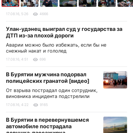
17.08.16, 5:26
4666
Улан-удэнец выиграл суд у государства за
ДТП из-за плохой дороги
Аварии можно было избежать, если бы не
снежный накат и гололед
17.08.16, 4:51
696
В Бурятии мужчина подорвал
полицейских гранатой [видео]
От взрыва пострадал один сотрудник,
виновника инцидента подстрелили
17.08.16, 4:22
9165
В Бурятии в перевернувшемся
автомобиле пострадала
девушка-пассажирка