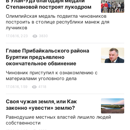
В Улан-Удэ благодаря медали
Степановой построят лукодром
Олимпийская медаль подвигла чиновников
построить в столице республики манеж для
лучников
17.08.16, 2:23
3830
Главе Прибайкальского района
Бурятии предъявлено
окончательное обвинение
Чиновник приступил к ознакомлению с
материалами уголовного дела
17.08.16, 1:59
4118
Своя чужая земля, или Как
законно «увести» землю?
Равнодушие местных властей лишило людей
собственности