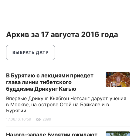
Архив за 17 августа 2016 года
ВЫБРАТЬ ДАТУ
В Бурятию с лекциями приедет
глава линии тибетского
буддизма Дрикунг Кагью
Впервые Дрикунг Кьябгон Четсанг дарует учения
в Москве, на острове Огой на Байкале и в
Бурятии
17.08.16, 10:59
2899
На юго-западе Бурятии ожидают