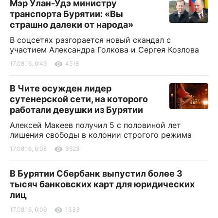
Мэр Улан-Удэ министру
транспорта Бурятии: «Вы
страшно далеки от народа»
В соцсетях разгорается новый скандал с
участием Александра Голкова и Сергея Козлова
17.08.16, 6:46
4518
В Чите осужден лидер
сутенерской сети, на которого
работали девушки из Бурятии
Алексей Макеев получил 5 с половиной лет
лишения свободы в колонии строгого режима
17.08.16, 6:08
3523
В Бурятии Сбербанк выпустил более 3
тысяч банковских карт для юридических
лиц
17.08.16, 6:06
1333