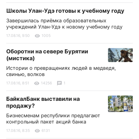
Школы Улан-Удэ готовы к учебному году
Завершилась приёмка образовательных
учреждений Улан-Удэ к новому учебному году
17.08.16, 9:50
1005
Оборотни на севере Бурятии
(мистика)
Истории о превращениях людей в медведя,
свинью, волков
17.08.16, 8:51
14256
1
БайкалБанк выставили на
продажу?
Бизнесменам республики предлагают
контрольный пакет акций банка
17.08.16, 8:35
6131