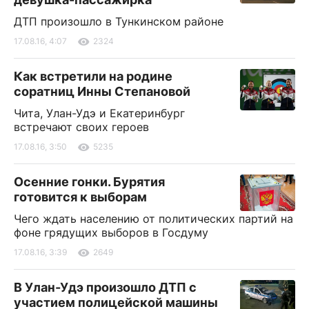
ДТП произошло в Тункинском районе
17.08.16, 4:07
2324
Как встретили на родине
соратниц Инны Степановой
Чита, Улан-Удэ и Екатеринбург
встречают своих героев
17.08.16, 3:50
5235
Осенние гонки. Бурятия
готовится к выборам
Чего ждать населению от политических партий на
фоне грядущих выборов в Госдуму
17.08.16, 3:39
2649
В Улан-Удэ произошло ДТП с
участием полицейской машины