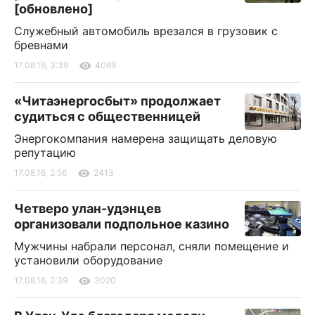
[обновлено]
Служебный автомобиль врезался в грузовик с
бревнами
17.08.16, 3:39
4069
«Читаэнергосбыт» продолжает
судиться с общественницей
Энергокомпания намерена защищать деловую
репутацию
17.08.16, 2:56
2413
Четверо улан-удэнцев
организовали подпольное казино
Мужчины набрали персонал, сняли помещение и
установили оборудование
17.08.16, 2:39
3020