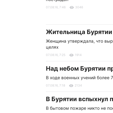
07.08.16, 7:46
3046
Жительница Бурятии
Женщина утверждала, что выр
целях
07.08.16, 7:25
1914
Над небом Бурятии п
В ходе военных учений более 
07.08.16, 7:18
2134
В Бурятии вспыхнул 
В бытовом пожаре никто не по