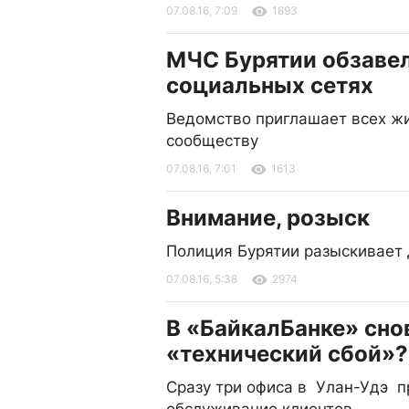
07.08.16, 7:09
1893
МЧС Бурятии обзавел
социальных сетях
Ведомство приглашает всех жи
сообществу
07.08.16, 7:01
1613
Внимание, розыск
Полиция Бурятии разыскивает 
07.08.16, 5:38
2974
В «БайкалБанке» сно
«технический сбой»?
Сразу три офиса в Улан-Удэ п