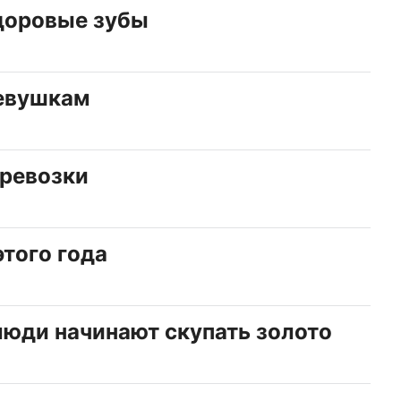
доровые зубы
девушкам
ревозки
этого года
люди начинают скупать золото