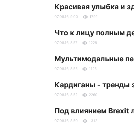
Красивая улыбка и з
07.08.16, 9:00
1792
Что к лицу полным 
07.08.16, 8:57
1228
Мультимодальные пе
07.08.16, 8:55
1125
Кардиганы - тренды 
07.08.16, 8:52
2260
Под влиянием Brexit 
07.08.16, 8:50
1312