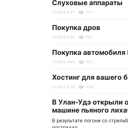
Слуховые аппараты
07.08.16, 8:47
1217
Покупка дров
07.08.16, 8:46
1501
Покупка автомобиля 
07.08.16, 8:44
1017
Хостинг для вашего 
07.08.16, 8:39
1234
В Улан-Удэ открыли о
машине пьяного лиха
В результате погони со стрель
пострадал