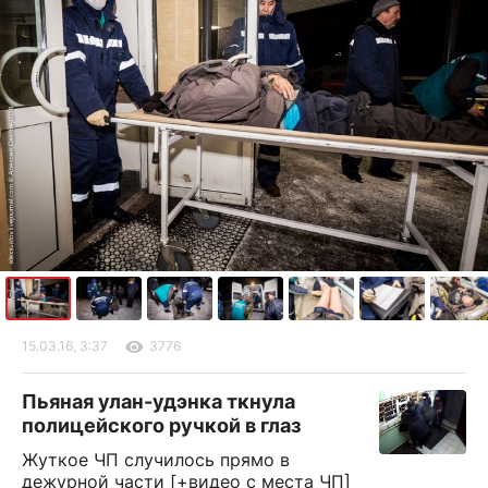
15.03.16, 3:37
3776
Пьяная улан-удэнка ткнула
полицейского ручкой в глаз
Жуткое ЧП случилось прямо в
дежурной части [+видео с места ЧП]