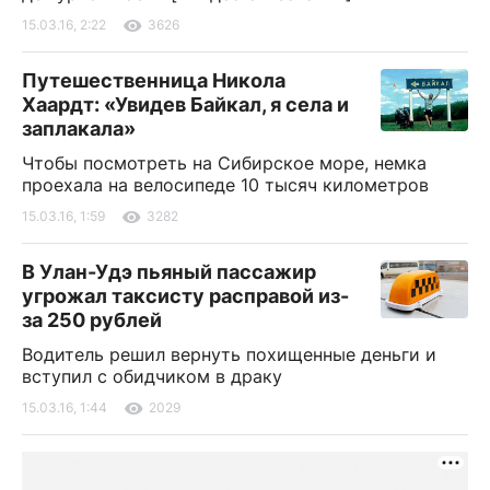
15.03.16, 2:22
3626
Путешественница Никола
Хаардт: «Увидев Байкал, я села и
заплакала»
Чтобы посмотреть на Сибирское море, немка
проехала на велосипеде 10 тысяч километров
15.03.16, 1:59
3282
В Улан-Удэ пьяный пассажир
угрожал таксисту расправой из-
за 250 рублей
Водитель решил вернуть похищенные деньги и
вступил с обидчиком в драку
15.03.16, 1:44
2029