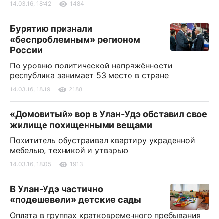
14.03.16, 18:42
1484
Бурятию признали
«беспроблемным» регионом
России
По уровню политической напряжённости
республика занимает 53 место в стране
14.03.16, 18:19
2188
«Домовитый» вор в Улан-Удэ обставил свое
жилище похищенными вещами
Похититель обустраивал квартиру украденной
мебелью, техникой и утварью
14.03.16, 18:05
1913
В Улан-Удэ частично
«подешевели» детские сады
Оплата в группах кратковременного пребывания