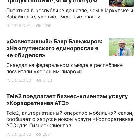
продуктов ниже, чем у соседей
Питаться в республике дешевле, чем в Иркутске и
Забайкалье, уверяют местные власти
15.03.16, 0:22
2259
«Освистанный» Баир Бальжиров:
«На «путинского единоросса» я
не обиделся»
Скандал на федеральном съезде в республике
посчитали «хорошим пиаром»
15.03.16, 0:03
3154
Tele2 предлагает бизнес-клиентам услугу
«Корпоративная АТС»
Tele2, альтернативный оператор мобильной связи,
сообщает о запуске новой услуги «Корпоративная
АТС»для бизнес-клиентов
15.03.16, 0:02
2051