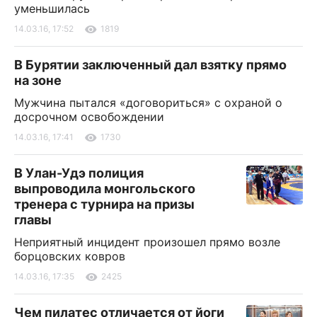
уменьшилась
14.03.16, 17:52
1819
В Бурятии заключенный дал взятку прямо
на зоне
Мужчина пытался «договориться» с охраной о
досрочном освобождении
14.03.16, 17:41
1730
В Улан-Удэ полиция
выпроводила монгольского
тренера с турнира на призы
главы
Неприятный инцидент произошел прямо возле
борцовских ковров
14.03.16, 17:35
2425
Чем пилатес отличается от йоги