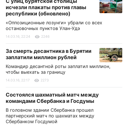
С улиц бурятской столицы
исчезли плакаты против главы
республики (обновлено)
«Оппозиционные лозунги» убрали со всех
остановочных пунктов Улан-Удэ
14.03.16, 22:24
2246
За смерть десантника в Бурятии
заплатили миллион рублей
Командир десантной роты заплатил миллион,
чтобы выехать за границу
14.03.16, 22:17
2273
Состоялся шахматный матч между
командами Сбербанка и Госдумы
В головном здании Сбербанка прошел
партнерский матч по шахматах между
Сбербанком Госдумой