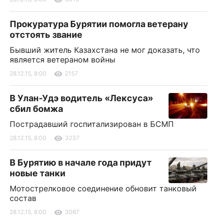
Прокуратура Бурятии помогла ветерану
отстоять звание
Бывший житель Казахстана не мог доказать, что
является ветераном войны
28.12.15, 8:00
2157
В Улан-Удэ водитель «Лексуса»
сбил бомжа
Пострадавший госпитализирован в БСМП
28.12.15, 8:00
3237
В Бурятию в начале года придут
новые танки
Мотострелковое соединение обновит танковый
состав
28.12.15, 8:00
3067