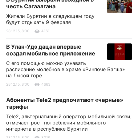
честь Сагаалгана
Жители Бурятии в следующем году
будут отдыхать 9 февраля
28.12.15, 8:00
4161
В Улан-Удэ дацан впервые
создал мобильное приложение
С его помощью можно узнавать
расписание молебнов в храме «Ринпоче Багша»
на Лысой горе
28.12.15, 8:00
4663
Абоненты Tele2 предпочитают «черные»
тарифы
Tele2, альтернативный оператор мобильной связи,
отмечает рост потребления мобильного
интернета в республике Бурятии
28.12.15, 8:00
3019