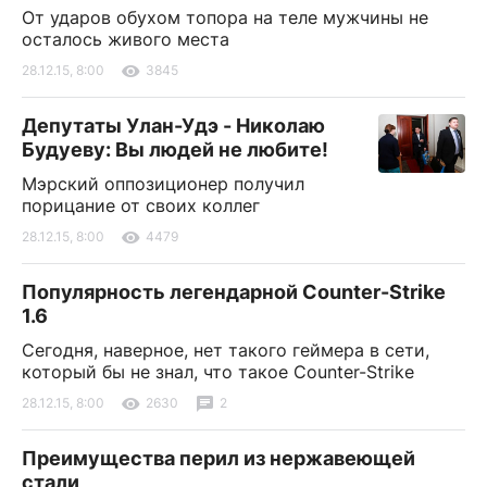
От ударов обухом топора на теле мужчины не
осталось живого места
28.12.15, 8:00
3845
Депутаты Улан-Удэ - Николаю
Будуеву: Вы людей не любите!
Мэрский оппозиционер получил
порицание от своих коллег
28.12.15, 8:00
4479
Популярность легендарной Counter-Strike
1.6
Сегодня, наверное, нет такого геймера в сети,
который бы не знал, что такое Counter-Strike
28.12.15, 8:00
2630
2
Преимущества перил из нержавеющей
стали