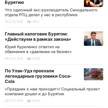
Бурятию
Что одиозный экс-руководитель Синодального
отдела РПЦ делал у нас в республике
28.12.15, 8:00
3614
Главный налоговик Бурятии:
«Действуем в рамках закона»
Юрий Куриленко ответил на
обвинения в «давлении на бизнес»
28.12.15, 8:00
4304
По Улан-Удэ проехали
легендарные грузовики Coca-
Cola
«Праздник к нам приходит»! Социальный проект
компании дошел и до Бурятии
28.12.15, 8:00
4005