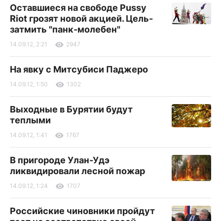
Оставшиеся на свободе Pussy
Riot грозят новой акцией. Цель-
затмить "панк-молебен"
14.09.12, 2:21
2947
На явку с Митсубиси Паджеро
14.09.12, 1:50
1302
Выходные в Бурятии будут
теплыми
14.09.12, 1:41
1767
В пригороде Улан-Удэ
ликвидировали лесной пожар
14.09.12, 1:24
1707
Российские чиновники пройдут