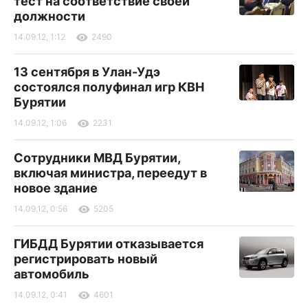
тест на соответствие своей
должности
14.09.12, 1:12
2490
13 сентября в Улан-Удэ
состоялся полуфинал игр КВН
Бурятии
14.09.12, 1:06
2231
Сотрудники МВД Бурятии,
включая министра, переедут в
новое здание
14.09.12, 0:56
5205
ГИБДД Бурятии отказывается
регистрировать новый
автомобиль
14.09.12, 0:41
4601