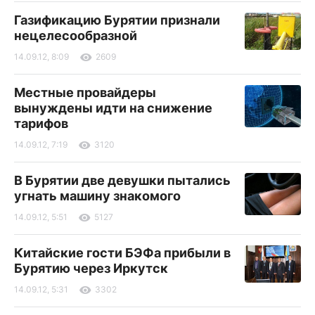
Газификацию Бурятии признали
нецелесообразной
14.09.12, 8:09
2609
Местные провайдеры
вынуждены идти на снижение
тарифов
14.09.12, 7:19
3120
В Бурятии две девушки пытались
угнать машину знакомого
14.09.12, 5:51
5127
Китайские гости БЭФа прибыли в
Бурятию через Иркутск
14.09.12, 5:31
3302