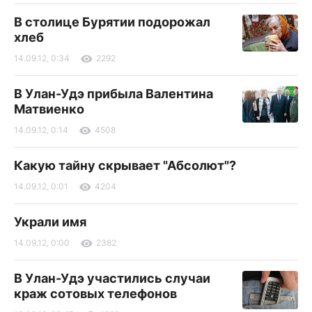
В столице Бурятии подорожал
хлеб
14.09.12, 0:34
2292
В Улан-Удэ прибыла Валентина
Матвиенко
14.09.12, 0:14
4508
Какую тайну скрывает "Абсолют"?
14.09.12, 0:01
4204
Украли имя
14.09.12, 0:00
2382
В Улан-Удэ участились случаи
краж сотовых телефонов