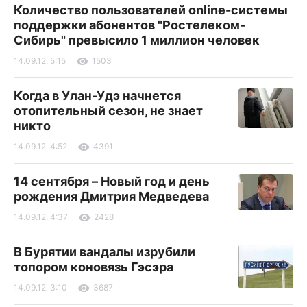
Количество пользователей online-системы
поддержки абонентов "Ростелеком-
Сибирь" превысило 1 миллион человек
14.09.12, 5:15
1503
Когда в Улан-Удэ начнется
отопительный сезон, не знает
никто
14.09.12, 4:52
4391
14 сентября – Новый год и день
рождения Дмитрия Медведева
14.09.12, 4:37
2428
В Бурятии вандалы изрубили
топором коновязь Гэсэра
14.09.12, 3:10
3687