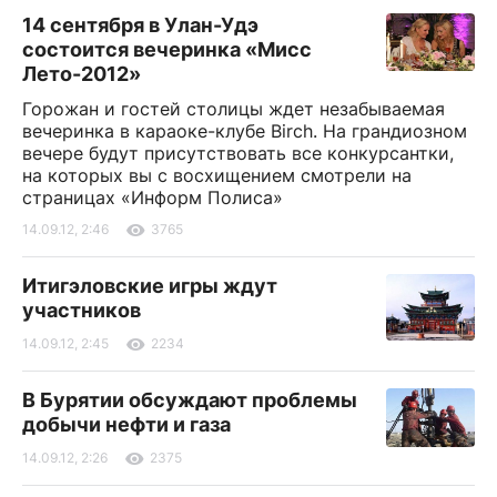
14 сентября в Улан-Удэ
состоится вечеринка «Мисс
Лето-2012»
Горожан и гостей столицы ждет незабываемая
вечеринка в караоке-клубе Birch. На грандиозном
вечере будут присутствовать все конкурсантки,
на которых вы с восхищением смотрели на
страницах «Информ Полиса»
14.09.12, 2:46
3765
Итигэловские игры ждут
участников
14.09.12, 2:45
2234
В Бурятии обсуждают проблемы
добычи нефти и газа
14.09.12, 2:26
2375