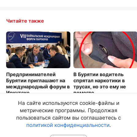
Читайте также
Предпринимателей
В Бурятии водитель
Бурятии приглашают на
спрятал наркотики в
международный форум в
трусах, но это ему не
Иркутске
помогло
4031
308
На сайте используются cookie-файлы и
метрические программы. Продолжая
пользоваться сайтом вы соглашаетесь с
политикой конфиденциальности
.