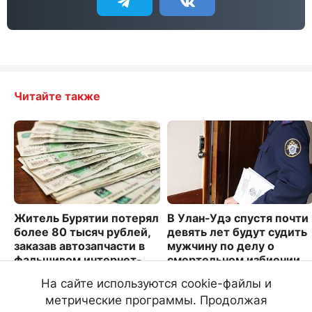
Читайте также
Житель Бурятии потерял
В Улан-Удэ спустя почти
более 80 тысяч рублей,
девять лет будут судить
заказав автозапчасти в
мужчину по делу о
фальшивом интернет-
смертельном избиении
магазине
3397
На сайте используются cookie-файлы и
2064
метрические программы. Продолжая