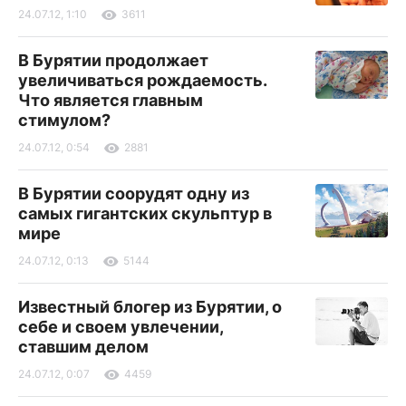
24.07.12, 1:10
3611
В Бурятии продолжает
увеличиваться рождаемость.
Что является главным
стимулом?
24.07.12, 0:54
2881
В Бурятии соорудят одну из
самых гигантских скульптур в
мире
24.07.12, 0:13
5144
Известный блогер из Бурятии, о
себе и своем увлечении,
ставшим делом
24.07.12, 0:07
4459