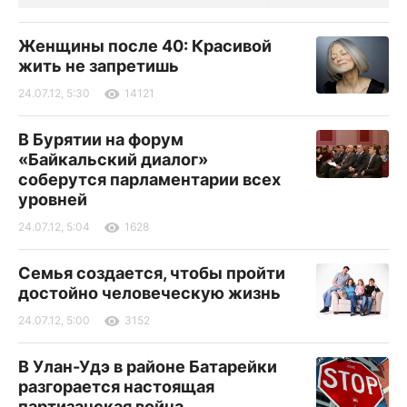
Женщины после 40: Красивой
жить не запретишь
24.07.12, 5:30
14121
В Бурятии на форум
«Байкальский диалог»
соберутся парламентарии всех
уровней
24.07.12, 5:04
1628
Семья создается, чтобы пройти
достойно человеческую жизнь
24.07.12, 5:00
3152
В Улан-Удэ в районе Батарейки
разгорается настоящая
партизанская война