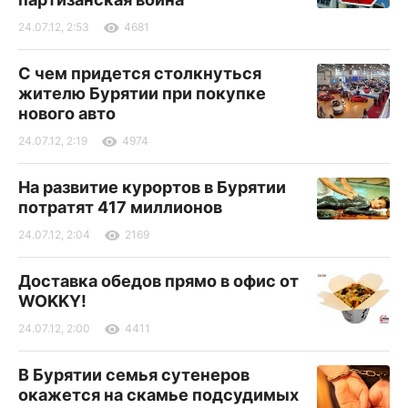
24.07.12, 2:53
4681
С чем придется столкнуться
жителю Бурятии при покупке
нового авто
24.07.12, 2:19
4974
На развитие курортов в Бурятии
потратят 417 миллионов
24.07.12, 2:04
2169
Доставка обедов прямо в офис от
WOKKY!
24.07.12, 2:00
4411
В Бурятии семья сутенеров
окажется на скамье подсудимых