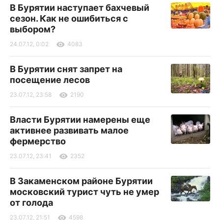
В Бурятии наступает бахчевый
сезон. Как не ошибиться с
выбором?
24.07.12, 0:02
4083
В Бурятии снят запрет на
посещение лесов
23.07.12, 23:58
2190
Власти Бурятии намерены еще
активнее развивать малое
фермерство
23.07.12, 23:41
2352
В Закаменском районе Бурятии
московский турист чуть не умер
от голода
23.07.12, 21:51
4598