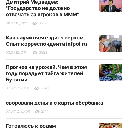
Дмитрий Медведев:
"Государство не должно
отвечать за игроков в МММ"
08.07.12, 0:21
3517
Как научиться ездить верхом.
Опыт корреспондента infpol.ru
08.07.12, 0:01
3523
Прогноз на урожай. Чем в этом
году порадует тайга жителей
Бурятии
07.07.12, 23:01
5598
своровали деньги с карты сбербанка
07.07.12, 23:00
2711
Готовлюсь к родам