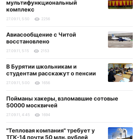
мультифункциональный
комплекс
27.09.11, 5:50
2256
Авиасообщение с Читой
восстановлено
27.09.11, 5:15
2153
В Бурятии школьникам и
студентам расскажут о пенсии
27.09.11, 5:00
1656
Пойманы хакеры, взломавшие сотовые
50000 москвичей
27.09.11, 4:45
1694
"Тепловая компания" требует у
ТГК-14 почти 50 млн. рублей