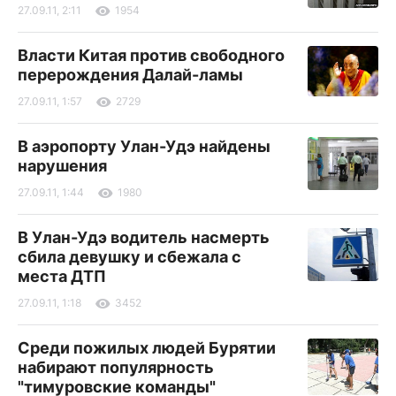
27.09.11, 2:11
1954
Власти Китая против свободного
перерождения Далай-ламы
27.09.11, 1:57
2729
В аэропорту Улан-Удэ найдены
нарушения
27.09.11, 1:44
1980
В Улан-Удэ водитель насмерть
сбила девушку и сбежала с
места ДТП
27.09.11, 1:18
3452
Среди пожилых людей Бурятии
набирают популярность
"тимуровские команды"