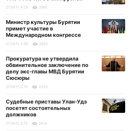
27.09.11, 4:29
2865
Министр культуры Бурятии
примет участие в
Международном конгрессе
27.09.11, 3:45
2930
Прокуратура не утвердила
обвинительное заключение по
делу экс-главы МВД Бурятии
Сюсюры
27.09.11, 3:15
3335
Судебные приставы Улан-Удэ
посетят состоятельных
должников
27.09.11, 3:15
2414