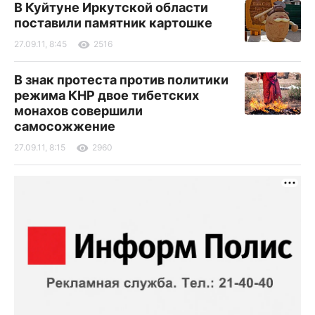
В Куйтуне Иркутской области
поставили памятник картошке
27.09.11, 8:45
2516
В знак протеста против политики
режима КНР двое тибетских
монахов совершили
самосожжение
27.09.11, 8:15
2960