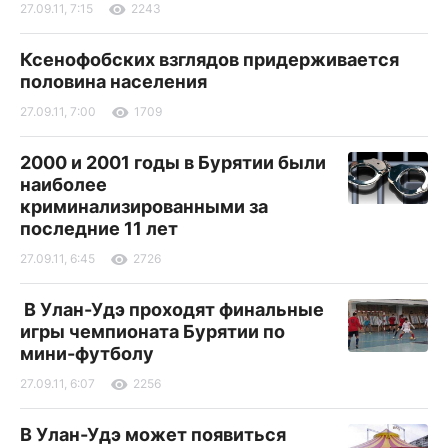
27.09.11, 7:15
2243
Ксенофобских взглядов придерживается
половина населения
27.09.11, 7:00
1709
2000 и 2001 годы в Бурятии были
наиболее
криминализированными за
последние 11 лет
27.09.11, 6:45
2726
В Улан-Удэ проходят финальные
игры чемпионата Бурятии по
мини-футболу
27.09.11, 6:07
2256
В Улан-Удэ может появиться