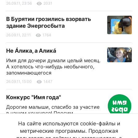
26.09.11, 23:56
2031
В Бурятии грозились взорвать
здание Энергосбыта
26.09.11, 22:11
1764
Не Áлика, а Аликá
Имя для дочери думали целый месяц.
А хотелось что-нибудь необычного,
запоминающегося
26.09.11, 15:00
1447
Конкурс "Имя года"
Дорогие малыши, спасибо за участие
в нашем конкурсе! Просим
победителей подойти для получения
На сайте используются cookie-файлы и
подарков по адресу ул. Каландаришвили, д. 23,
метрические программы. Продолжая
кабинет 14 "а", 1 эт., 29 декабря 2011 г. в 15.00.
Справки по тел.: 22-09-82