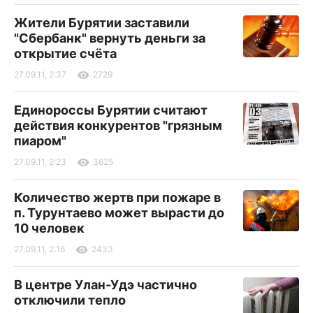
Жители Бурятии заставили
"Сбербанк" вернуть деньги за
открытие счёта
27.09.11, 2:37
2729
Единороссы Бурятии считают
действия конкурентов "грязным
пиаром"
27.09.11, 2:23
3625
Количество жертв при пожаре в
п. Турунтаево может вырасти до
10 человек
27.09.11, 2:16
2433
В центре Улан-Удэ частично
отключили тепло