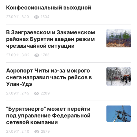
Конфессиональный выходной
27.09.11, 3:10
1504
В Заиграевском и Закаменском
районах Бурятии введен режим
чрезвычайной ситуации
27.09.11, 3:02
1763
Аэропорт Читы из-за мокрого
снега направил часть рейсов в
Улан-Удэ
27.09.11, 2:45
2209
"Бурятэнерго" может перейти
под управление Федеральной
сетевой компании
27.09.11, 2:40
2879