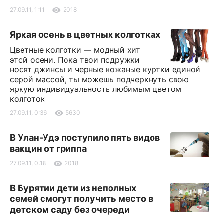
27.09.11, 1:11
2018
Яркая осень в цветных колготках
Цветные колготки — модный хит
этой осени. Пока твои подружки
носят джинсы и черные кожаные куртки единой
серой массой, ты можешь подчеркнуть свою
яркую индивидуальность любимым цветом
колготок
27.09.11, 0:36
5630
В Улан-Удэ поступило пять видов
вакцин от гриппа
27.09.11, 0:18
2018
В Бурятии дети из неполных
семей смогут получить место в
детском саду без очереди