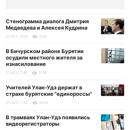
Стенограмма диалога Дмитрия
Медведева и Алексея Кудрина
27.09.11, 8:00
3582
В Бичурском районе Бурятии
осудили местного жителя за
изнасилование
27.09.11, 7:45
2135
Учителей Улан-Удэ держат в
страхе бурятские "единороссы"
27.09.11, 7:40
4438
В трамваях Улан-Удэ появились
видеорегистраторы