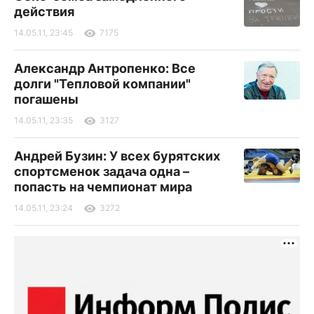
действия
14.05.11, 23:45
7175
Александр Антропенко: Все
долги "Тепловой компании"
погашены
14.05.11, 23:35
3127
Андрей Бузин: У всех бурятских
спортсменок задача одна –
попасть на чемпионат мира
14.05.11, 23:24
3272