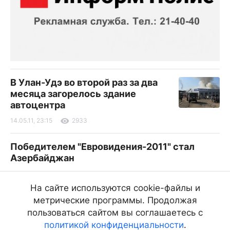
В Улан-Удэ во второй раз за два
месяца загорелось здание
автоцентра
14.05.11, 23:15
2933
Победителем "Евровидения-2011" стал
Азербайджан
14.05.11, 23:06
2689
На сайте используются cookie-файлы и
Грызлов предложил Миронову самому
метрические программы. Продолжая
сдать мандат сенатора
пользоваться сайтом вы соглашаетесь с
политикой конфиденциальности
.
14.05.11, 22:00
1389