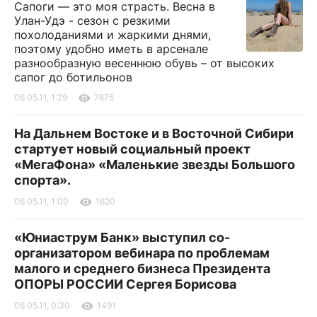
Сапоги — это моя страсть. Весна в
Улан-Удэ - сезон с резкими
похолоданиями и жаркими днями,
поэтому удобно иметь в арсенале
разнообразную весеннюю обувь – от высоких
сапог до ботильонов
06.05.11, 1:29
7875
На Дальнем Востоке и в Восточной Сибири
стартует новый социальный проект
«МегаФона» «Маленькие звезды Большого
спорта».
06.05.11, 1:00
1620
«Юниаструм Банк» выступил со-
организатором вебинара по проблемам
малого и среднего бизнеса Президента
ОПОРЫ РОССИИ Сергея Борисова
06.05.11, 0:30
1491