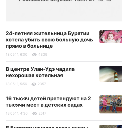
24-летняя жительница Бурятии
хотела убить свою больную дочь
прямо в больнице
18.05.11, 6:00
4339
В центре Улан-Удэ чадила
нехорошая котельная
18.05.11, 5:56
2357
16 тысяч детей претендуют на 2
тысячи мест в детских садах
18.05.11, 4:30
2517
В Бурятии начался сезон охоты