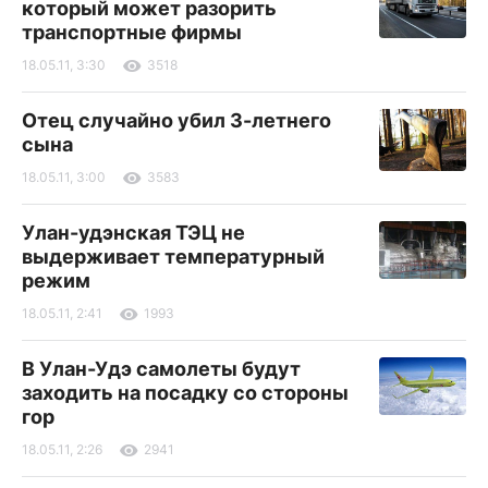
который может разорить
транспортные фирмы
18.05.11, 3:30
3518
Отец случайно убил 3-летнего
сына
18.05.11, 3:00
3583
Улан-удэнская ТЭЦ не
выдерживает температурный
режим
18.05.11, 2:41
1993
В Улан-Удэ самолеты будут
заходить на посадку со стороны
гор
18.05.11, 2:26
2941