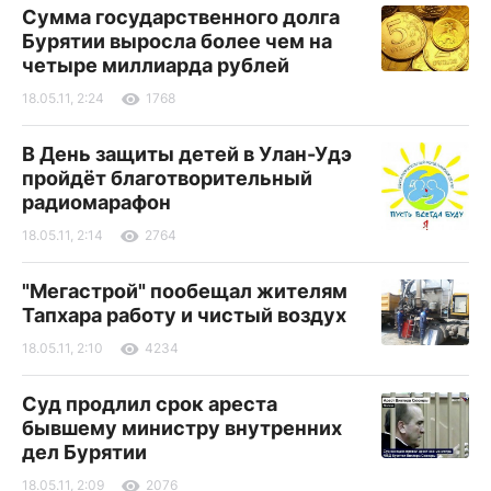
Сумма государственного долга
Бурятии выросла более чем на
четыре миллиарда рублей
18.05.11, 2:24
1768
В День защиты детей в Улан-Удэ
пройдёт благотворительный
радиомарафон
18.05.11, 2:14
2764
"Мегастрой" пообещал жителям
Тапхара работу и чистый воздух
18.05.11, 2:10
4234
Суд продлил срок ареста
бывшему министру внутренних
дел Бурятии
18.05.11, 2:09
2076