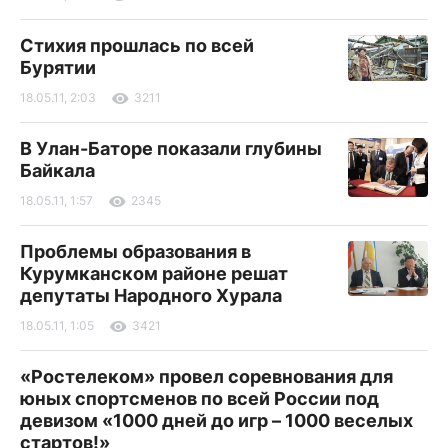
Стихия прошлась по всей
Бурятии
18.05.11, 2:03
3211
В Улан-Баторе показали глубины
Байкала
18.05.11, 1:57
2345
Проблемы образования в
Курумканском районе решат
депутаты Народного Хурала
18.05.11, 1:05
3421
«Ростелеком» провел соревнования для
юных спортсменов по всей России под
девизом «1000 дней до игр – 1000 веселых
стартов!»