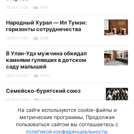
18.05.11, 1:00
1361
Народный Хурал — Ил Тумэн:
горизонты сотрудничества
18.05.11, 1:00
2299
В Улан-Удэ мужчина обкидал
камнями гулявших в детском
саду малышей
18.05.11, 0:47
3275
Семейско-бурятский союз
18.05.11, 0:40
10047
На сайте используются cookie-файлы и
Новая аптека на Центральном
метрические программы. Продолжая
рынке
пользоваться сайтом вы соглашаетесь с
политикой конфиденциальности
.
18.05.11, 0:00
3431