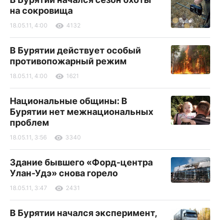
на сокровища
18.05.11, 4:00
4132
В Бурятии действует особый
противопожарный режим
18.05.11, 4:00
1621
Национальные общины: В
Бурятии нет межнациональных
проблем
18.05.11, 3:56
3340
Здание бывшего «Форд-центра
Улан-Удэ» снова горело
18.05.11, 3:47
2431
В Бурятии начался эксперимент,