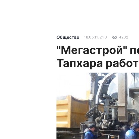
Общество
18.05.11, 2:10
4232
"Мегастрой" 
Тапхара работ