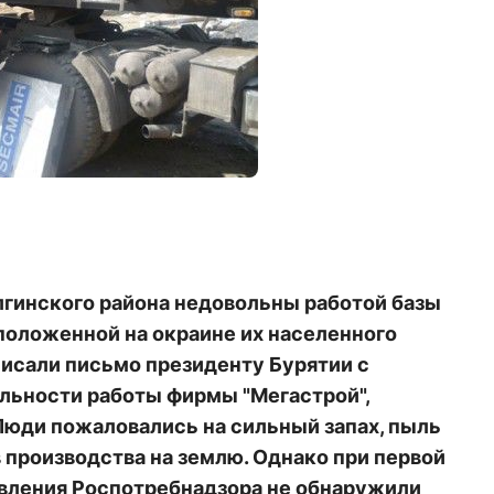
лгинского района недовольны работой базы
сположенной на окраине их населенного
аписали письмо президенту Бурятии с
альности работы фирмы "Мегастрой",
Люди пожаловались на сильный запах, пыль
 производства на землю. Однако при первой
вления Роспотребнадзора не обнаружили