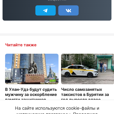
Читайте также
В Улан-Удэ будут судить
Число самозанятых
мужчину за оскорбление
таксистов в Бурятии за
памяти защитников
год выросло вдвое
Отечества
1896
На сайте используются cookie-файлы и
1790