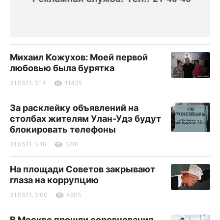
Михаил Кожухов: Моей первой
любовью была бурятка
31.05.11, 5:14
11435
За расклейку объявлений на
столбах жителям Улан-Удэ будут
блокировать телефоны
31.05.11, 3:10
3781
На площади Советов закрывают
глаза на коррупцию
31.05.11, 3:00
4805
В Москве прошли соревнования