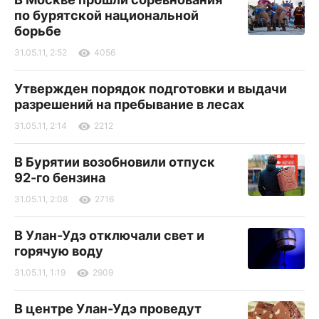
по бурятской национальной
борьбе
31.05.11, 2:52
4056
Утвержден порядок подготовки и выдачи
разрешений на пребывание в лесах
31.05.11, 2:14
2212
В Бурятии возобновили отпуск
92-го бензина
31.05.11, 2:08
2716
В Улан-Удэ отключали свет и
горячую воду
31.05.11, 1:19
2909
В центре Улан-Удэ проведут