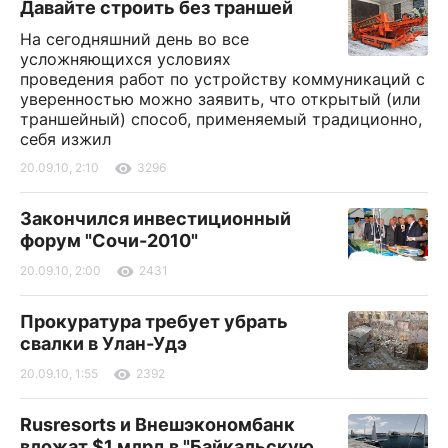
Давайте строить без траншей
На сегодняшний день во все
усложняющихся условиях
проведения работ по устройству коммуникаций с
уверенностью можно заявить, что открытый (или
траншейный) способ, применяемый традиционно,
себя изжил
20.09.10, 2:10
3296
Закончился инвестиционный
форум "Сочи-2010"
20.09.10, 2:00
2431
Прокуратура требует убрать
свалки в Улан-Удэ
20.09.10, 1:55
2392
Rusresorts и Внешэкономбанк
вложат $1 млрд в "Байкальскую