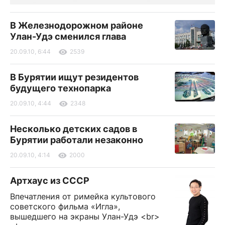
В Железнодорожном районе
Улан-Удэ сменился глава
20.09.10, 6:44
2539
В Бурятии ищут резидентов
будущего технопарка
20.09.10, 4:44
2348
Несколько детских садов в
Бурятии работали незаконно
20.09.10, 4:14
2000
Артхаус из СССР
Впечатления от римейка культового
советского фильма «Игла»,
вышедшего на экраны Улан-Удэ <br>