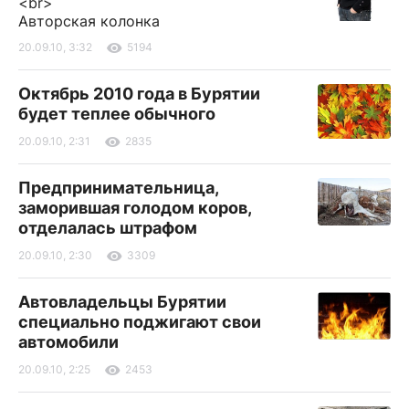
<br>
Авторская колонка
20.09.10, 3:32
5194
Октябрь 2010 года в Бурятии
будет теплее обычного
20.09.10, 2:31
2835
Предпринимательница,
заморившая голодом коров,
отделалась штрафом
20.09.10, 2:30
3309
Автовладельцы Бурятии
специально поджигают свои
автомобили
20.09.10, 2:25
2453