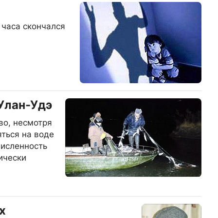
а
 часа скончался
Улан-Удэ
во, несмотря
яться на воде
численность
ически
х