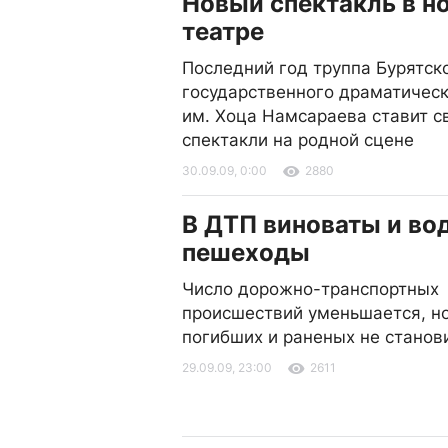
Новый спектакль в н
театре
Последний год труппа Бурятск
государственного драматическ
им. Хоца Намсараева ставит с
спектакли на родной сцене
30.09.09, 0:00
2880
В ДТП виноваты и вод
пешеходы
Число дорожно-транспортных
происшествий уменьшается, н
погибших и раненых не станов
29.09.09, 23:00
2611