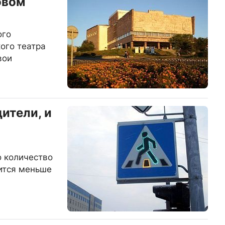
овом
ого
ого театра
вои
ители, и
о количество
ится меньше