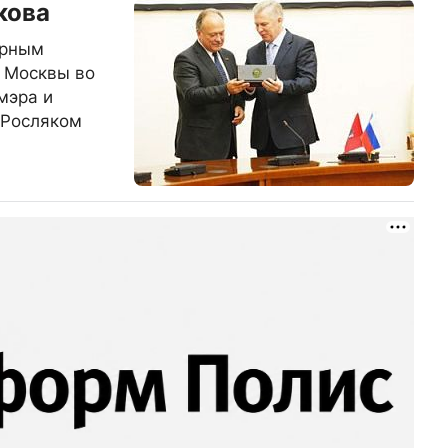
кова
урным
 Москвы во
мэра и
 Росляком