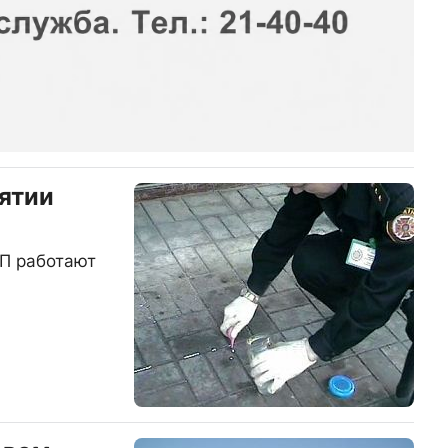
рятии
ЧП работают