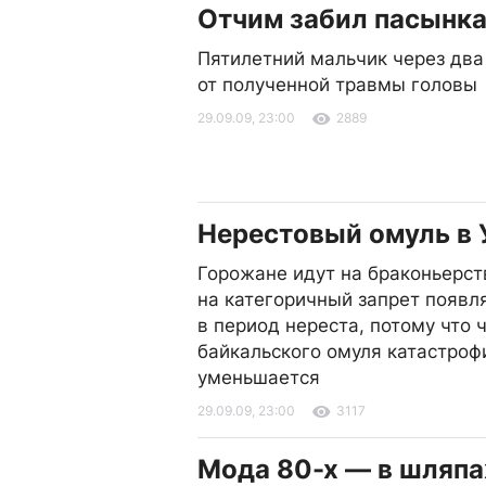
Отчим забил пасынк
Пятилетний мальчик через два
от полученной травмы головы
29.09.09, 23:00
2889
Нерестовый омуль в 
Горожане идут на браконьерст
на категоричный запрет появл
в период нереста, потому что 
байкальского омуля катастроф
уменьшается
29.09.09, 23:00
3117
Мода 80-х — в шляпа