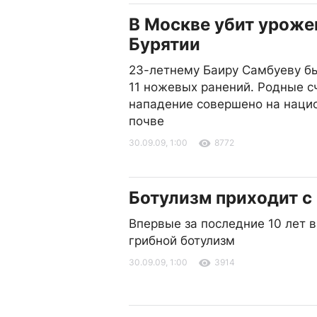
В Москве убит уроже
Бурятии
23-летнему Баиру Самбуеву б
11 ножевых ранений. Родные сч
нападение совершено на наци
почве
30.09.09, 1:00
8772
Ботулизм приходит с
Впервые за последние 10 лет 
грибной ботулизм
30.09.09, 1:00
3914