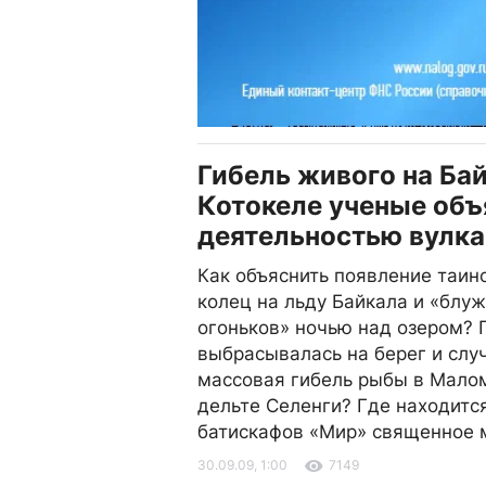
Гибель живого на Бай
Котокеле ученые об
деятельностью вулка
Как объяснить появление таин
колец на льду Байкала и «бл
огоньков» ночью над озером? 
выбрасывалась на берег и слу
массовая гибель рыбы в Малом
дельте Селенги? Где находитс
батискафов «Мир» священное 
30.09.09, 1:00
7149