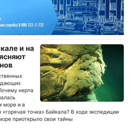
кале и на
ъясняют
нов
ственных
уждающих
Почему нерпа
чалась
 море и в
я «горячая точка» Байкала? В ходе экспедиции
море приоткрыло свои тайны