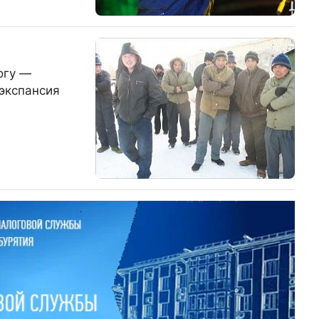
огу —
 экспансия