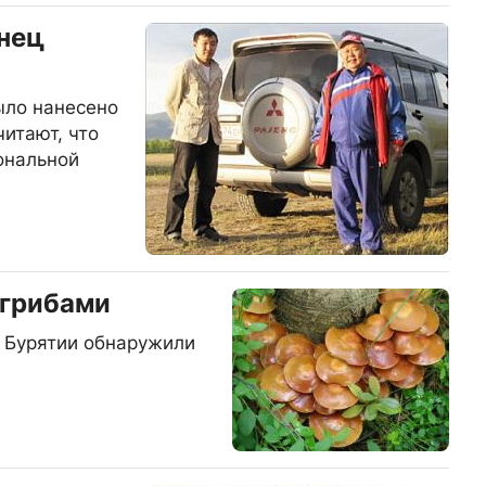
нец
ыло нанесено
итают, что
ональной
 грибами
в Бурятии обнаружили