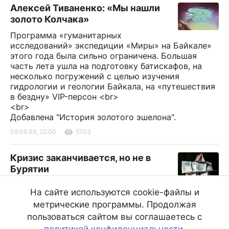
Алексей Тиваненко: «Мы нашли
золото Колчака»
Программа «гуманитарных
исследований» экспедиции «Миры» на Байкале»
этого года была сильно ограничена. Большая
часть лета ушла на подготовку батискафов, на
несколько погружений с целью изучения
гидрологии и геологии Байкала, на «путешествия
в бездну» VIP-персон <br>
<br>
Добавлена "История золотого эшелона".
09.09.09, 22:00
5703
Кризис заканчивается, но не в
Бурятии
Вряд ли положительные
На сайте используются cookie-файлы и
экономические тенденции в ближайшее время
метрические программы. Продолжая
коснутся и остальных регионов Российской
Федерации, считают аналитики
пользоваться сайтом вы соглашаетесь с