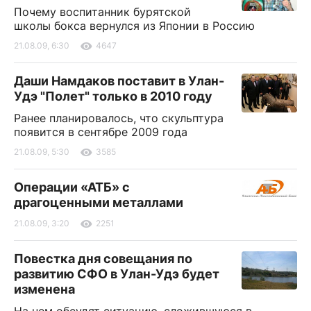
Почему воспитанник бурятской
школы бокса вернулся из Японии в Россию
21.08.09, 6:30
4647
Даши Намдаков поставит в Улан-
Удэ "Полет" только в 2010 году
Ранее планировалось, что скульптура
появится в сентябре 2009 года
21.08.09, 5:30
3585
Операции «АТБ» с
драгоценными металлами
21.08.09, 3:20
2251
Повестка дня совещания по
развитию СФО в Улан-Удэ будет
изменена