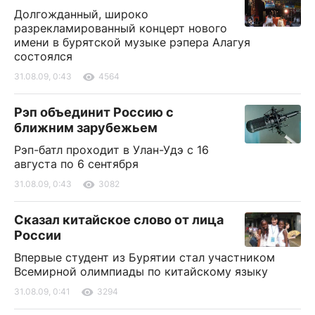
Долгожданный, широко
разрекламированный концерт нового
имени в бурятской музыке рэпера Алагуя
состоялся
31.08.09, 0:43
4564
Рэп объединит Россию с
ближним зарубежьем
Рэп-батл проходит в Улан-Удэ с 16
августа по 6 сентября
31.08.09, 0:43
3082
Сказал китайское слово от лица
России
Впервые студент из Бурятии стал участником
Всемирной олимпиады по китайскому языку
31.08.09, 0:41
3294