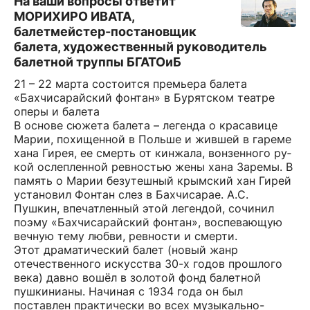
На ваши вопросы ответит
МОРИХИРО ИВАТА,
балетмейстер-постановщик
балета, художественный руководитель
балетной труппы БГАТОиБ
21 – 22 марта состоится премьера балета
«Бахчисарайский фонтан» в Бурятском театре
оперы и балета
В основе сюжета балета – легенда о красавице
Марии, похищенной в Польше и жившей в гареме
хана Гирея, ее смерть от кинжала, вонзенного ру­
кой ослепленной ревностью жены хана Заремы. В
память о Марии безутеш­ный крымский хан Гирей
установил Фонтан слез в Бахчисарае. А.С.
Пушкин, впечатленный этой легендой, сочинил
поэму «Бахчисарайский фонтан», воспевающую
вечную тему любви, ревности и смерти.
Этот драматический балет (новый жанр
отечественного искусства 30-х годов прошлого
века) давно вошёл в золотой фонд балетной
пушкинианы. Начиная с 1934 года он был
поставлен практически во всех музыкально-