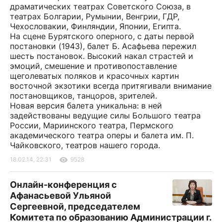
драматических театрах Советского Союза, в
театрах Болгарии, Румынии, Венгрии, ГДР,
Чехословакии, Финляндии, Японии, Египта.
На сцене Бурятского оперного, с даты первой
постановки (1943), балет Б. Асафьева пережил
шесть постановок. Высокий накал страстей и
эмоций, смешение и противопоставление
щеголеватых поляков и красочных картин
восточной экзотики всегда притягивали внимание
постановщиков, танцоров, зрителей.
Новая версия балета уникальна: в ней
задействованы ведущие силы Большого театра
России, Мариинского театра, Пермского
академического те­атра оперы и балета им. П.
Чайковского, театров нашего города.
18.02.14, 22:31
9528
Онлайн-конференция с
Афанасьевой Ульяной
Сергеевной, председателем
Комитета по образованию Администрации г.