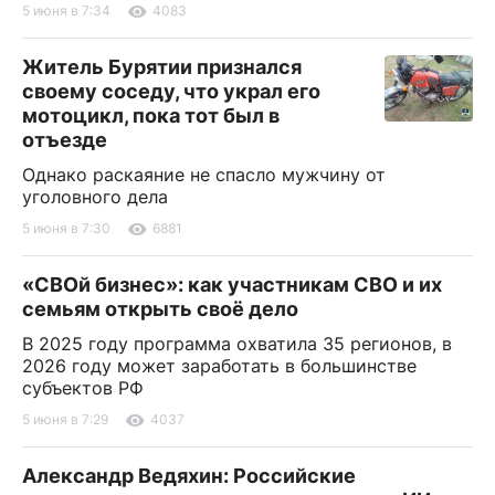
5 июня в 7:34
4083
Житель Бурятии признался
своему соседу, что украл его
мотоцикл, пока тот был в
отъезде
Однако раскаяние не спасло мужчину от
уголовного дела
5 июня в 7:30
6881
«СВОй бизнес»: как участникам СВО и их
семьям открыть своё дело
В 2025 году программа охватила 35 регионов, в
2026 году может заработать в большинстве
субъектов РФ
5 июня в 7:29
4037
Александр Ведяхин: Российские