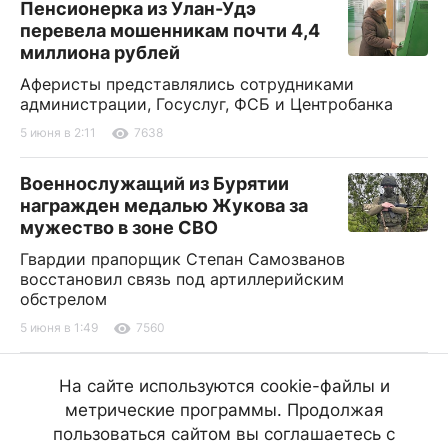
Пенсионерка из Улан-Удэ
перевела мошенникам почти 4,4
миллиона рублей
Аферисты представлялись сотрудниками
администрации, Госуслуг, ФСБ и Центробанка
5 июня в 2:11
7638
Военнослужащий из Бурятии
награжден медалью Жукова за
мужество в зоне СВО
Гвардии прапорщик Степан Самозванов
восстановил связь под артиллерийским
обстрелом
5 июня в 1:49
7560
Пьяный житель Бурятии устроил
На сайте используются cookie-файлы и
стрельбу прямо на улице
метрические программы. Продолжая
Его задержали росгвардейцы
пользоваться сайтом вы соглашаетесь с