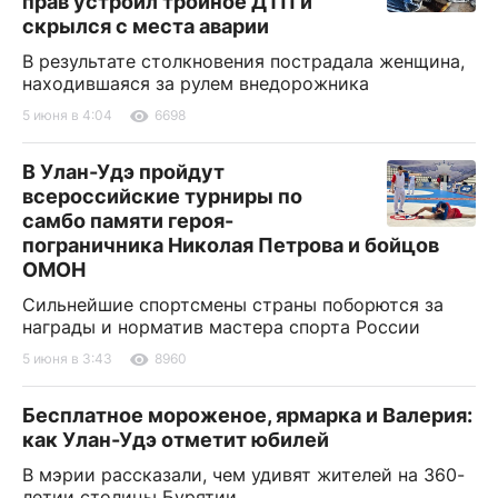
прав устроил тройное ДТП и
скрылся с места аварии
В результате столкновения пострадала женщина,
находившаяся за рулем внедорожника
5 июня в 4:04
6698
В Улан-Удэ пройдут
всероссийские турниры по
самбо памяти героя-
пограничника Николая Петрова и бойцов
ОМОН
Сильнейшие спортсмены страны поборются за
награды и норматив мастера спорта России
5 июня в 3:43
8960
Бесплатное мороженое, ярмарка и Валерия:
как Улан-Удэ отметит юбилей
В мэрии рассказали, чем удивят жителей на 360-
летии столицы Бурятии