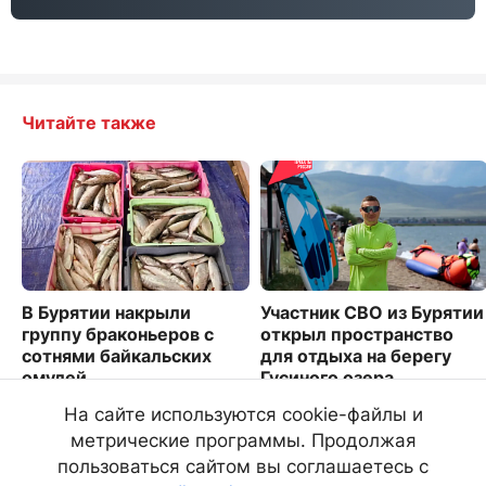
Читайте также
В Бурятии накрыли
Участник СВО из Бурятии
группу браконьеров с
открыл пространство
сотнями байкальских
для отдыха на берегу
омулей
Гусиного озера
5833
2906
На сайте используются cookie-файлы и
метрические программы. Продолжая
пользоваться сайтом вы соглашаетесь с