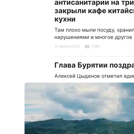
антисанитарии на тр
закрыли кафе китайс
кухни
Там плохо мыли посуду, храни
нарушениями и многое другое
12 июня в 6:24
7560
Глава Бурятии поздр
Алексей Цыденов отметил еди