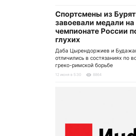
Спортсмены из Буря
завоевали медали на
чемпионате России п
глухих
Даба Цырендоржиев и Будажа
отличились в состязаниях по в
греко-римской борьбе
12 июня в 5:30
8864