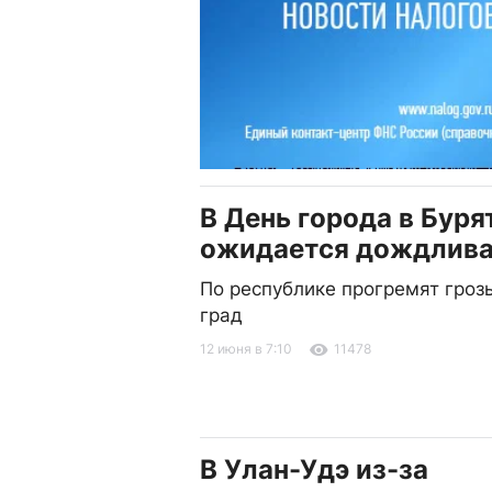
В День города в Буря
ожидается дождлива
По республике прогремят гроз
град
12 июня в 7:10
11478
В Улан-Удэ из-за