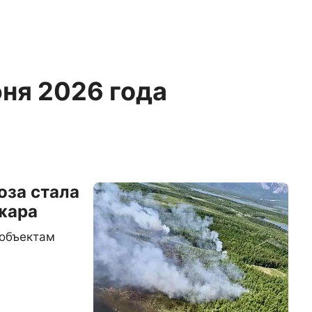
юня 2026 года
оза стала
жара
 объектам