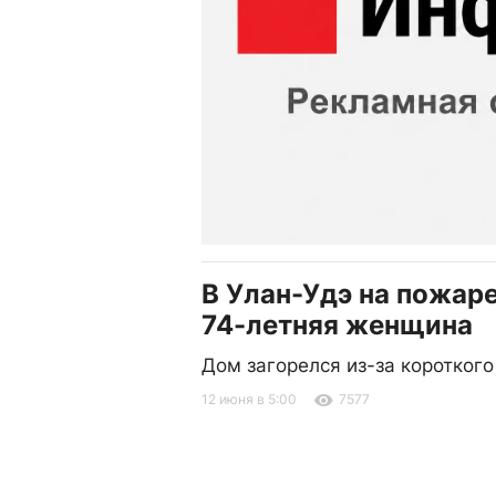
В Улан-Удэ на пожар
74-летняя женщина
Дом загорелся из-за коротког
12 июня в 5:00
7577