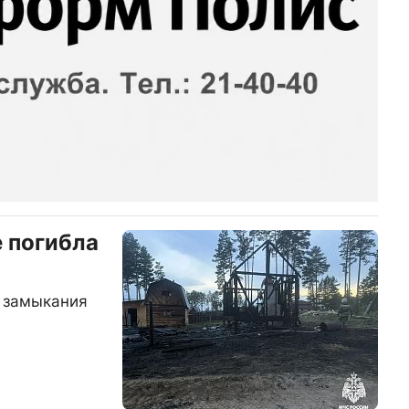
е погибла
о замыкания