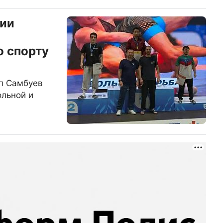
тии
о спорту
п Самбуев
ольной и