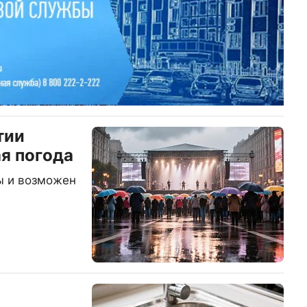
тии
я погода
ы и возможен