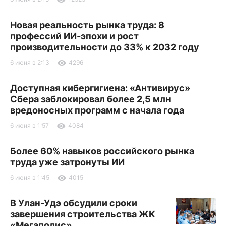
Новая реальность рынка труда: 8
профессий ИИ-эпохи и рост
производительности до 33% к 2032 году
6 июня в 2:13
4296
Доступная кибергигиена: «Антивирус»
Сбера заблокировал более 2,5 млн
вредоносных программ с начала года
6 июня в 1:57
4084
Более 60% навыков российского рынка
труда уже затронуты ИИ
6 июня в 1:45
4015
В Улан-Удэ обсудили сроки
завершения строительства ЖК
«Мегаполис»