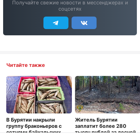
Получайте свежие новости в мессенджерах и
соцсетях
Читайте также
В Бурятии накрыли
Житель Бурятии
группу браконьеров с
заплатит более 280
сотнями байкальских
тысяч рублей за лесной
омулей
пожар