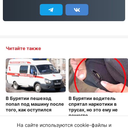
Читайте также
В Бурятии пешеход
В Бурятии водитель
попал под машину после
спрятал наркотики в
того, как оступился
трусах, но это ему не
помогло
2416
3806
На сайте используются cookie-файлы и