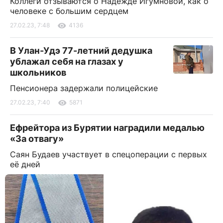
Коллеги отзываются о Надежде Игумновой, как о
человеке с большим сердцем
27.02.23, 7:48
4136
В Улан-Удэ 77-летний дедушка
ублажал себя на глазах у
школьников
Пенсионера задержали полицейские
27.02.23, 7:40
5871
Ефрейтора из Бурятии наградили медалью
«За отвагу»
Саян Будаев участвует в спецоперации с первых
её дней