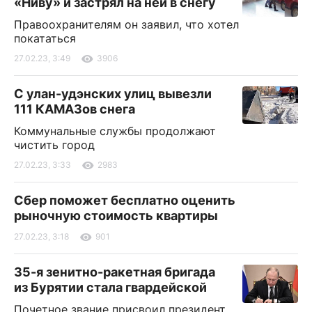
«Ниву» и застрял на ней в снегу
Правоохранителям он заявил, что хотел
покататься
27.02.23, 3:49
3906
С улан-удэнских улиц вывезли
111 КАМАЗов снега
Коммунальные службы продолжают
чистить город
27.02.23, 3:33
2983
Сбер поможет бесплатно оценить
рыночную стоимость квартиры
27.02.23, 3:18
901
35-я зенитно-ракетная бригада
из Бурятии стала гвардейской
Почетное звание присвоил президент