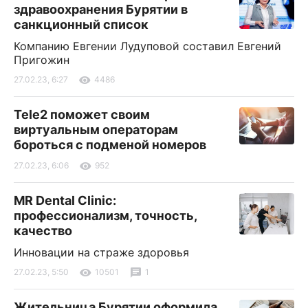
здравоохранения Бурятии в
санкционный список
Компанию Евгении Лудуповой составил Евгений
Пригожин
27.02.23, 6:27
4486
Tele2 поможет своим
виртуальным операторам
бороться с подменой номеров
27.02.23, 6:06
952
MR Dental Clinic:
профессионализм, точность,
качество
Инновации на страже здоровья
27.02.23, 5:50
10501
1
Жительница Бурятии оформила