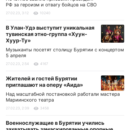
РФ за героизм и отвагу бойцов на СВО
27.02.23, 3:12
10240
В Улан-Удэ выступит уникальная
тувинская этно-группа «Хуун-
Хуур-Ту»
Музыканты посетят столицу Бурятии с концертом
5 апреля
27.02.23, 2:54
4167
Жителей и гостей Бурятии
приглашают на оперу «Аида»
Над масштабной постановкой работали мастера
Мариинского театра
27.02.23, 2:39
3458
Военнослужащие в Бурятии учились
захватывать замаскированные опорные