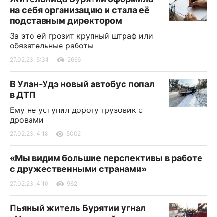
на себя организацию и стала её
подставным директором
За это ей грозит крупный штраф или
обязательные работы
27.02.23, 5:34
2666
В Улан-Удэ новый автобус попал
в ДТП
Ему не уступил дорогу грузовик с
дровами
27.02.23, 4:18
5002
«Мы видим большие перспективы в работе
с дружественными странами»
27.02.23, 4:10
962
Пьяный житель Бурятии угнал