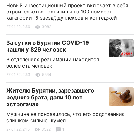
Новый инвестиционный проект включает в себя
строительство гостиницы на 100 номеров
категории “5 звезд”, дуплексов и коттеджей
27.01.22, 2:56
3082
За сутки в Бурятии COVID-19
нашли у 829 человек
В отделениях реанимации находится
более ста человек
27.01.22, 2:53
5564
Жителю Бурятии, зарезавшего
родного брата, дали 10 лет
«строгача»
Мужчине не понравилось, что его родственник
слишком сильно шумел
27.01.22, 2:15
3522
1