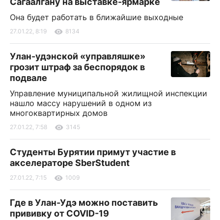
Сагаалгану на выставке-ярмарке
Она будет работать в ближайшие выходные
27.01.22, 8:19
8134
Улан-удэнской «управляшке»
грозит штраф за беспорядок в
подвале
Управление муниципальной жилищной инспекции
нашло массу нарушений в одном из
многоквартирных домов
27.01.22, 7:58
3145
Студенты Бурятии примут участие в
акселераторе SberStudent
27.01.22, 7:15
1009
Где в Улан-Удэ можно поставить
прививку от COVID-19