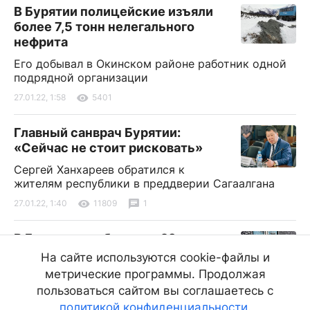
В Бурятии полицейские изъяли
более 7,5 тонн нелегального
нефрита
Его добывал в Окинском районе работник одной
подрядной организации
27.01.22, 1:58
5401
Главный санврач Бурятии:
«Сейчас не стоит рисковать»
Сергей Ханхареев обратился к
жителям республики в преддверии Сагаалгана
27.01.22, 1:40
11809
1
В Бурятии пообещали -29
градусов
На сайте используются cookie-файлы и
метрические программы. Продолжая
В некоторых районах республики
пройдёт слабый снег
пользоваться сайтом вы соглашаетесь с
политикой конфиденциальности
.
26.01.22, 21:58
1989