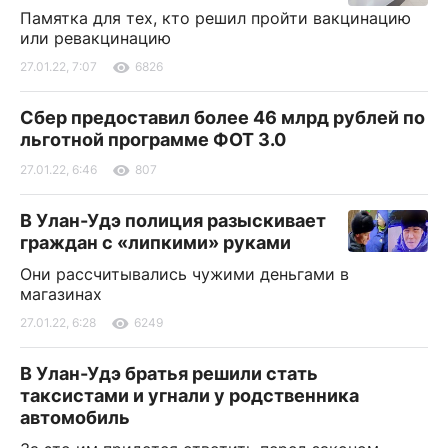
Памятка для тех, кто решил пройти вакцинацию
или ревакцинацию
27.01.22, 7:07
6826
Сбер предоставил более 46 млрд рублей по
льготной программе ФОТ 3.0
27.01.22, 6:46
807
В Улан-Удэ полиция разыскивает
граждан с «липкими» руками
Они рассчитывались чужими деньгами в
магазинах
27.01.22, 6:28
6249
В Улан-Удэ братья решили стать
таксистами и угнали у родственника
автомобиль