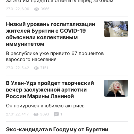
За это им придется ответить перед законом
27.01.22, 6:00
3966
Низкий уровень госпитализации
жителей Бурятии с COVID-19
объяснили коллективным
иммунитетом
В республике уже привито 67 процентов
взрослого населения
27.01.22, 5:42
7151
В Улан-Удэ пройдет творческий
вечер заслуженной артистки
России Марины Ланиной
Он приурочен к юбилею актрисы
27.01.22, 4:17
3693
1
Экс-кандидата в Госдуму от Бурятии