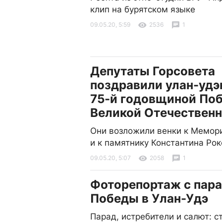
клип на бурятском языке
09.05.20, 5:59
2536
1
Депутаты Горсовета
поздравили улан-удэ
75-й годовщиной По
Великой Отечественн
Они возложили венки к Мемор
и к памятнику Константина Ро
09.05.20, 5:07
2058
1
Фоторепортаж с пар
Победы в Улан-Удэ
Парад, истребители и салют: с