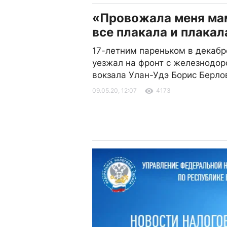
«Провожала меня ма
все плакала и плакал
17-летним пареньком в декабр
уезжал на фронт с железнодо
вокзала Улан-Удэ Борис Берло
09.05.20, 12:07
4173