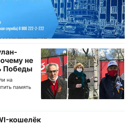
улан-
почему не
ь Победы
ли на
чтить память
WI-кошелёк