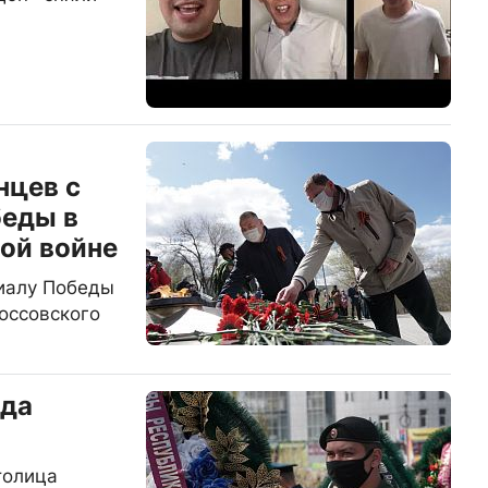
нцев с
беды в
ой войне
иалу Победы
коссовского
ада
толица