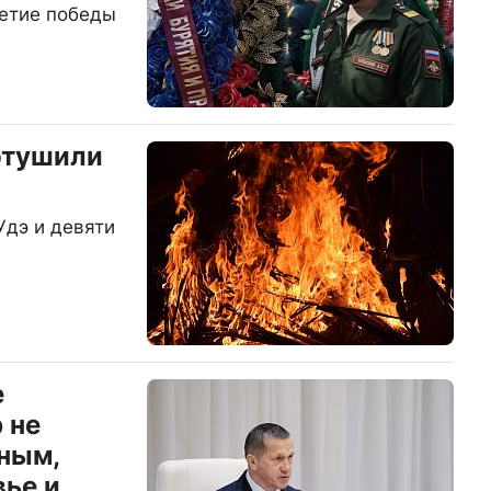
летие победы
потушили
Удэ и девяти
е
 не
ным,
вье и