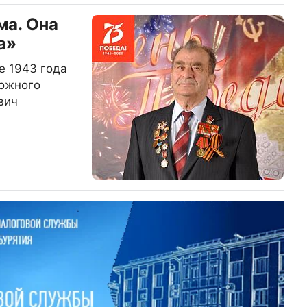
ма. Она
а»
е 1943 года
рожного
вич