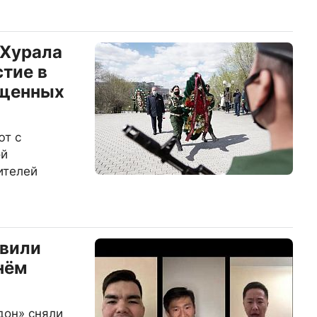
 Хурала
стие в
ященных
ют с
ой
ителей
авили
нём
дон» сняли