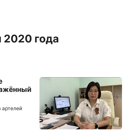
я 2020 года
е
ражённый
з артелей