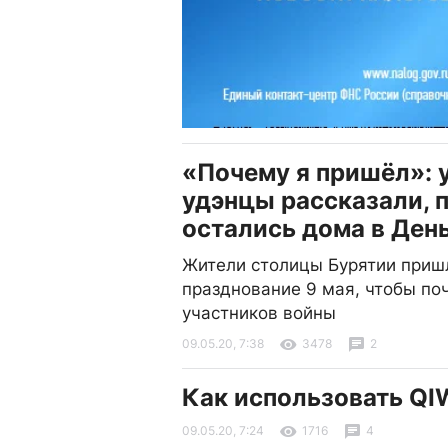
«Почему я пришёл»: 
удэнцы рассказали, 
остались дома в Ден
Жители столицы Бурятии приш
празднование 9 мая, чтобы по
участников войны
09.05.20, 7:38
3478
2
Как использовать QI
09.05.20, 7:24
1716
4