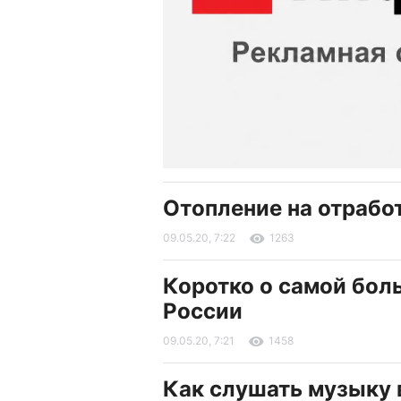
Отопление на отрабо
09.05.20, 7:22
1263
Коротко о самой бол
России
09.05.20, 7:21
1458
Как слушать музыку 