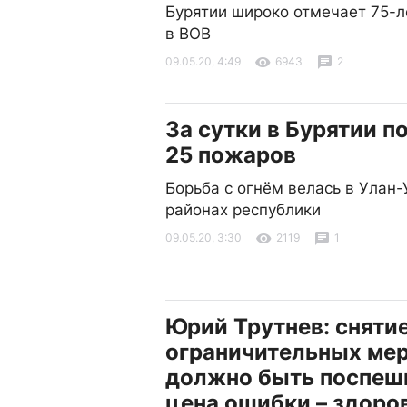
Бурятии широко отмечает 75-
в ВОВ
09.05.20, 4:49
6943
2
За сутки в Бурятии 
25 пожаров
Борьба с огнём велась в Улан-
районах республики
09.05.20, 3:30
2119
1
Юрий Трутнев: сняти
ограничительных мер
должно быть поспеш
цена ошибки – здоро