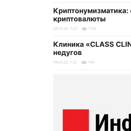
Криптонумизматика:
криптовалюты
09.05.20, 7:23
1124
Клиника «CLASS CLIN
недугов
09.05.20, 7:22
748