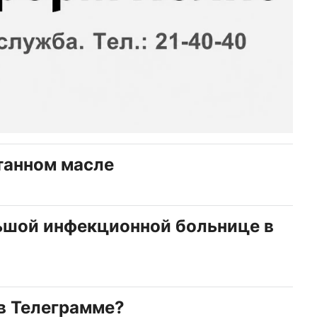
танном масле
ьшой инфекционной больнице в
в Телеграмме?