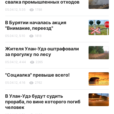
свалка промышленных отходов
05.04.12, 5:35
1788
В Бурятии началась акция
"Внимание, переезд"
05.04.12, 5:10
1818
Жителя Улан-Удэ оштрафовали
за прогулку по лесу
05.04.12, 4:44
2265
"Социалка" превыше всего!
05.04.12, 4:16
2762
В Улан-Удэ будут судить
прораба, по вине которого погиб
человек