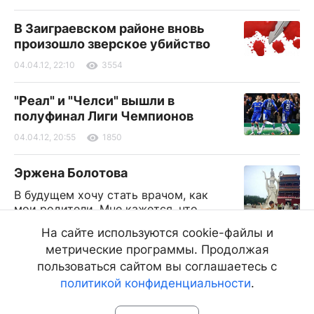
В Заиграевском районе вновь
произошло зверское убийство
04.04.12, 22:10
3554
"Реал" и "Челси" вышли в
полуфинал Лиги Чемпионов
04.04.12, 20:55
1850
Эржена Болотова
В будущем хочу стать врачом, как
мои родители. Мне кажется, что
профессия врача очень благородная.
На сайте используются cookie-файлы и
Я хочу лечить людей и приносить им
метрические программы. Продолжая
радость. В дальнейшем мечтаю
открыть свою клинику
пользоваться сайтом вы соглашаетесь с
политикой конфиденциальности
.
04.04.12, 15:00
2439