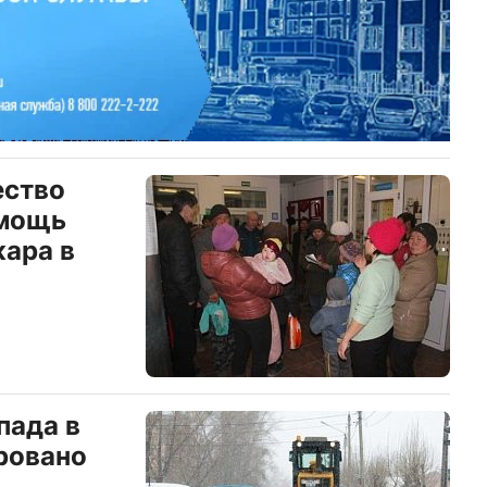
ество
омощь
ара в
пада в
ровано