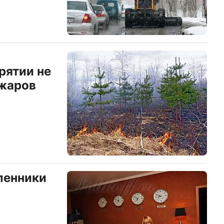
рятии не
ожаров
ленники