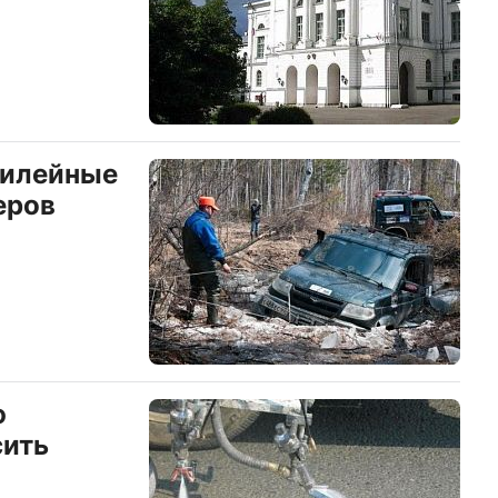
билейные
еров
ю
сить