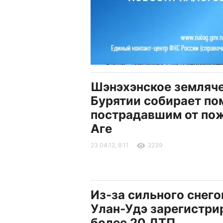
Шэнэхэнское земляч
Бурятии собирает п
пострадавшим от пож
Аге
23.04.12, 8:11
2239
Из-за сильного снего
Улан-Удэ зарегистри
более 20 ДТП