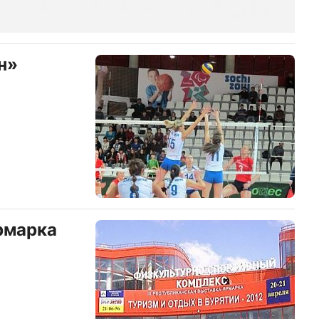
н»
рмарка