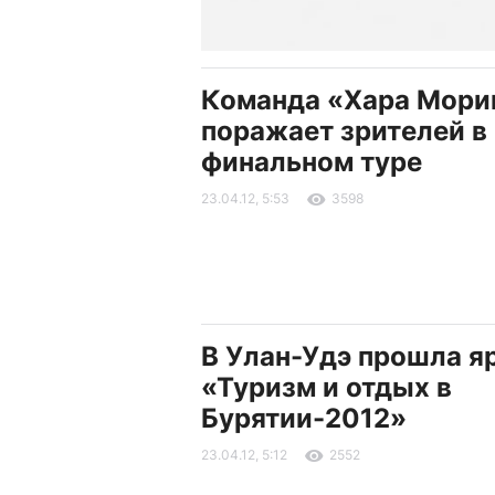
Команда «Хара Мори
поражает зрителей в
финальном туре
23.04.12, 5:53
3598
В Улан-Удэ прошла я
«Туризм и отдых в
Бурятии-2012»
23.04.12, 5:12
2552