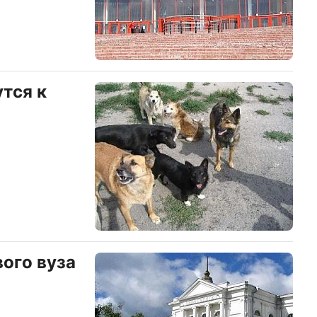
тся к
х
вого вуза