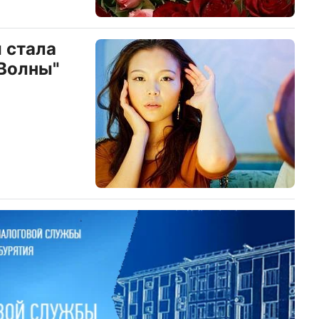
 стала
Волны"