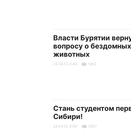
Власти Бурятии верну
вопросу о бездомны
животных
23.04.12, 4:48
1902
Стань студентом пер
Cибири!
23.04.12, 4:00
2807