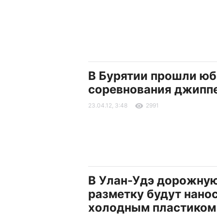
В Бурятии прошли ю
соревнования джипп
23.04.12, 3:48
2991
В Улан-Удэ дорожну
разметку будут нано
холодным пластиком