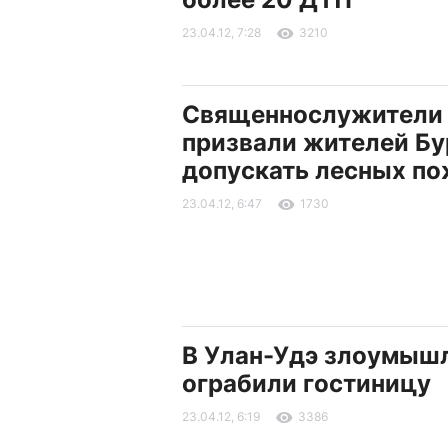
23.04.12, 7:28
3210
Священнослужители
призвали жителей Бу
допускать лесных п
23.04.12, 6:47
1730
В Улан-Удэ злоумыш
ограбили гостиницу
23.04.12, 6:19
3386