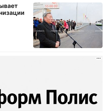
зывает
анизации