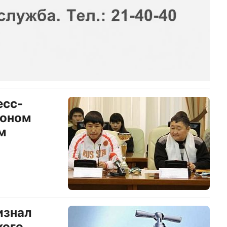
есс-
ионом
м
изнал
кого