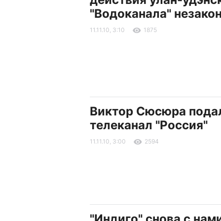
"Водоканала" незако
11.11.10, 3:10
1875
Виктор Сюсюра подал
телеканал "Россия"
11.11.10, 3:00
2594
"Индиго" снова с нам