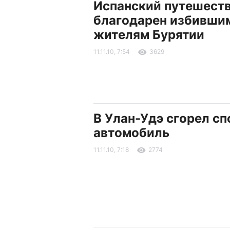
Испанский путешест
благодарен избившим
жителям Бурятии
11.11.10, 7:54
3629
В Улан-Удэ сгорел с
автомобиль
11.11.10, 7:18
2774