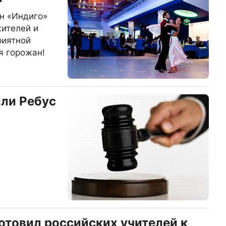
н «Индиго»
жителей и
риятной
я горожан!
ли Ребус
отовил российских учителей к