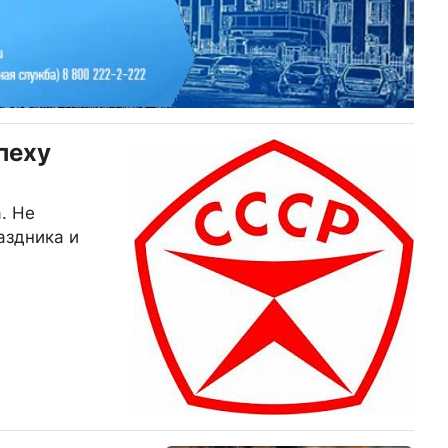
пеху
. Не
аздника и