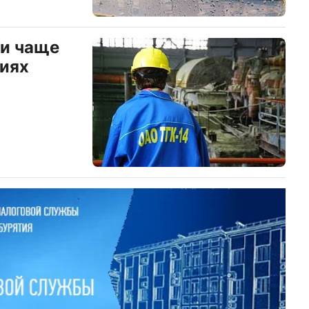
ли чаще
тиях