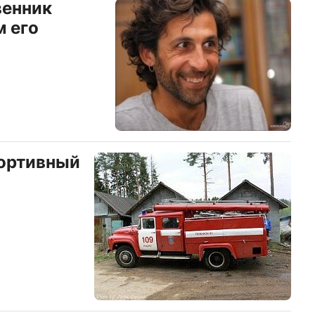
венник
 его
портивный