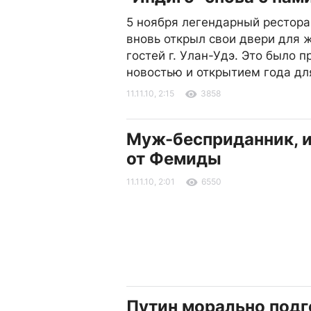
5 ноября легендарный рестора
вновь открыл свои двери для 
гостей г. Улан-Удэ. Это было п
новостью и открытием года дл
11.11.10, 2:15
3858
Муж-бесприданник, и
от Фемиды
11.11.10, 2:01
6550
Путин морально подг