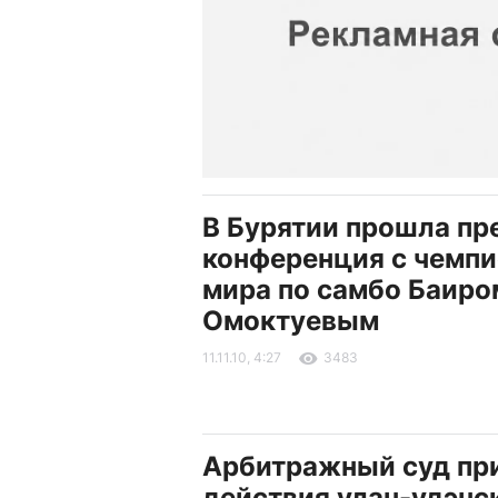
В Бурятии прошла пр
конференция с чемп
мира по самбо Баиро
Омоктуевым
11.11.10, 4:27
3483
Арбитражный суд пр
действия улан-удэнс