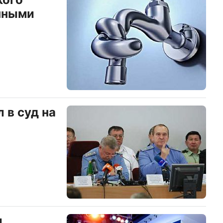
нными
 в суд на
и