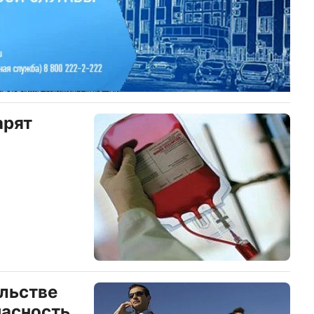
арят
ельстве
пасность