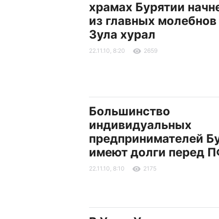
храмах Бурятии начн
из главных молебнов 
Зула хурал
22.11.10, 8:20
2659
Большинство
индивидуальных
предпринимателей Б
имеют долги перед 
22.11.10, 8:10
2175