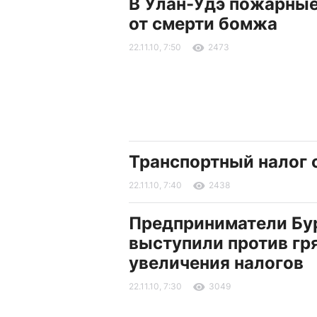
В Улан-Удэ пожарные
от смерти бомжа
22.11.10, 7:50
2473
Транспортный налог с
22.11.10, 7:40
2438
Предприниматели Бу
выступили против гр
увеличения налогов
22.11.10, 7:30
3049