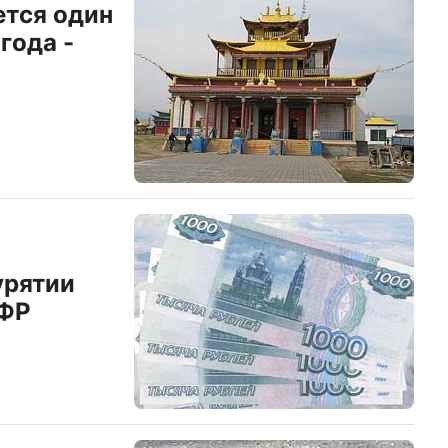
ется один
года -
урятии
ПФР