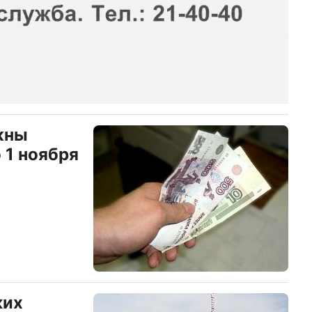
жны
 1 ноября
ких