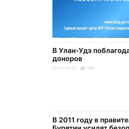
В Улан-Удэ поблагод
доноров
22.11.10, 10:20
1858
В 2011 году в правит
Бурятии усилят безо