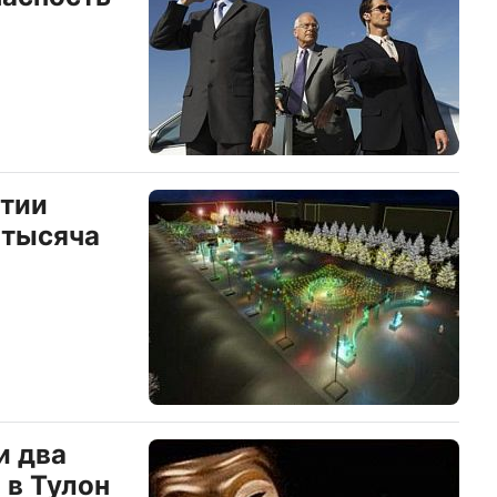
ятии
 тысяча
и два
 в Тулон