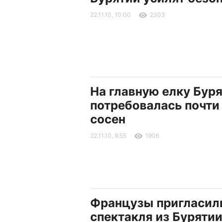
22.11.10, 10:00
2303
На главную елку Бур
потребовалась почти
сосен
22.11.10, 9:55
1906
Французы пригласил
спектакля из Бурятии