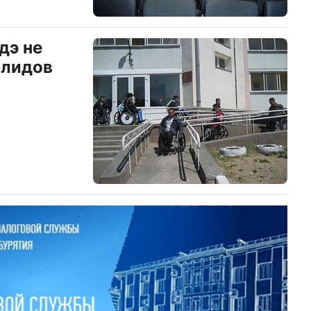
дэ не
алидов