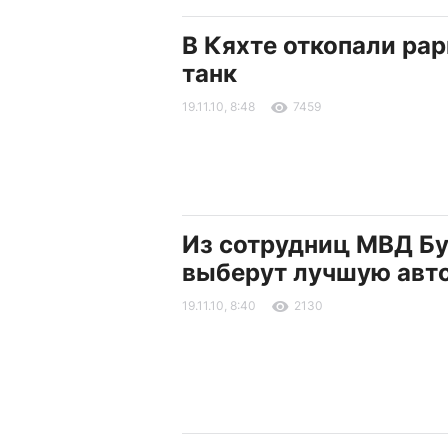
В Кяхте откопали ра
танк
19.11.10, 8:48
7459
Из сотрудниц МВД Б
выберут лучшую авт
19.11.10, 8:40
2130