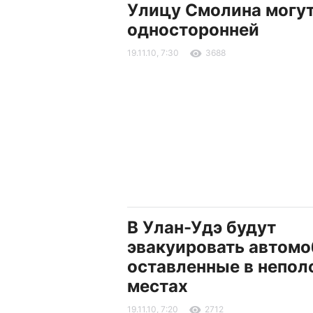
Улицу Смолина могут
односторонней
19.11.10, 7:30
3688
В Улан-Удэ будут
эвакуировать автомо
оставленные в непо
местах
19.11.10, 7:20
2712