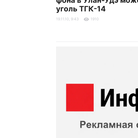
фона в Улан-Удэ мож
уголь ТГК-14
19.11.10, 9:43
1910