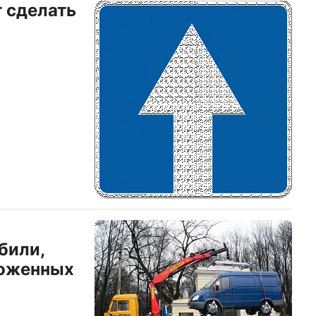
 сделать
били,
ложенных