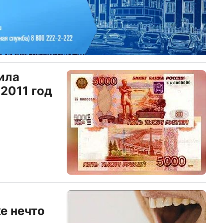
ила
2011 год
е нечто