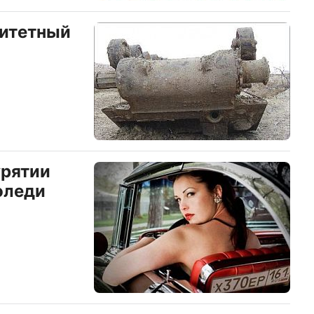
ритетный
урятии
оледи