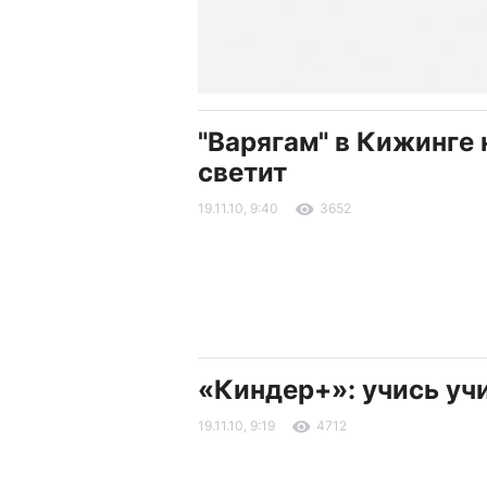
"Варягам" в Кижинге 
светит
19.11.10, 9:40
3652
«Киндер+»: учись уч
19.11.10, 9:19
4712