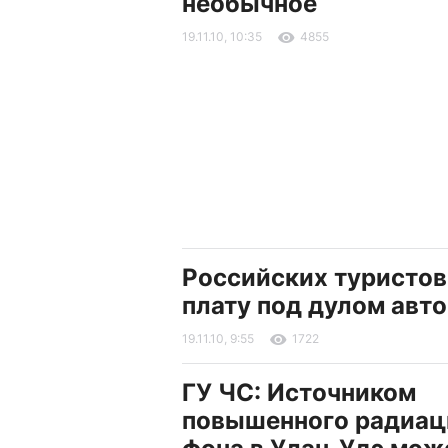
необычное
19.11.10, 10:35
4855
Российских туристов
плату под дулом авт
19.11.10, 9:55
1722
ГУ ЧС: Источником
повышенного радиац