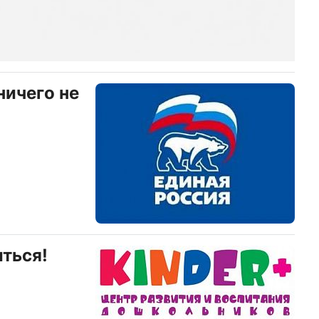
ничего не
иться!