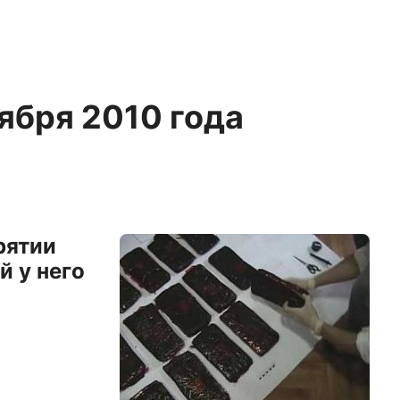
оября 2010 года
рятии
й у него