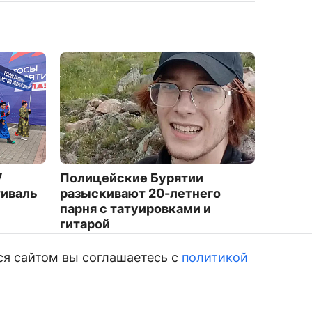
V
Полицейские Бурятии
Трене
тиваль
разыскивают 20-летнего
района
парня с татуировками и
рубле
гитарой
7993
4182
ся сайтом вы соглашаетесь с
политикой