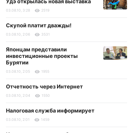
Удэ открылась новая выставка
03.08.10, 3:28
2519
Скупой платит дважды!
03.08.10, 2:06
3531
Японцам представили
инвестиционные проекты
Бурятии
03.08.10, 2:05
1955
Отчетность через Интернет
03.08.10, 2:04
1550
Налоговая служба информирует
03.08.10, 2:01
1459