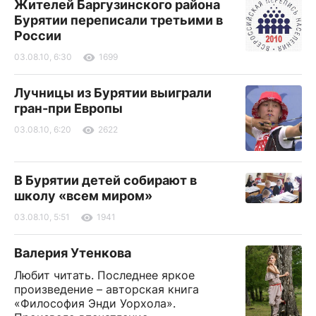
Жителей Баргузинского района
Бурятии переписали третьими в
России
03.08.10, 6:30
1699
Лучницы из Бурятии выиграли
гран-при Европы
03.08.10, 6:20
2622
В Бурятии детей собирают в
школу «всем миром»
03.08.10, 5:51
1941
Валерия Утенкова
Любит читать. Последнее яркое
произведение – авторская книга
«Философия Энди Уорхола».