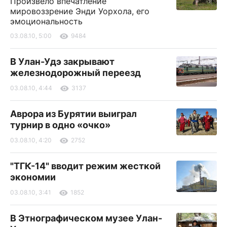
Произвело впечатление
мировоззрение Энди Уорхола, его
эмоциональность
03.08.10, 5:00
9484
В Улан-Удэ закрывают
железнодорожный переезд
03.08.10, 4:44
3137
Аврора из Бурятии выиграл
турнир в одно «очко»
03.08.10, 4:20
2752
"ТГК-14" вводит режим жесткой
экономии
03.08.10, 3:41
1852
В Этнографическом музее Улан-