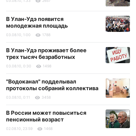
03.08.10, 1:33
2657
В Улан-Удэ появится
молодежная площадь
03.08.10, 1:00
1788
В Улан-Удэ проживает более
трех тысяч безработных
03.08.10, 0:30
1498
"Водоканал" подделывал
протоколы собраний коллектива
03.08.10, 0:11
3458
В России может повыситься
пенсионный возраст
02.08.10, 23:59
1468