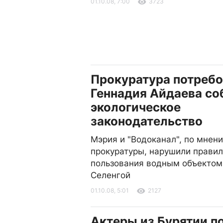
01.10.08, 7:00
3723
Прокуратура потребо
Геннадия Айдаева с
экологическое
законодательство
Мэрия и "Водоканал", по мнен
прокуратуры, нарушили прави
пользования водным объектом 
Селенгой
01.10.08, 5:01
2127
Актеры из Бурятии п