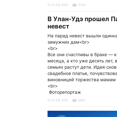
01.10.08, 9:00
3153
В Улан-Удэ прошел П
невест
На парад невест вышли одинн
замужних дам<br>
<br>
Все они счастливы в браке — к
месяца, а кто уже десять лет, 
семьях растут дети. Идея снов
свадебное платье, почувствова
виновницей торжества мамам 
<br>
Фоторепортаж
01.10.08, 9:00
6852