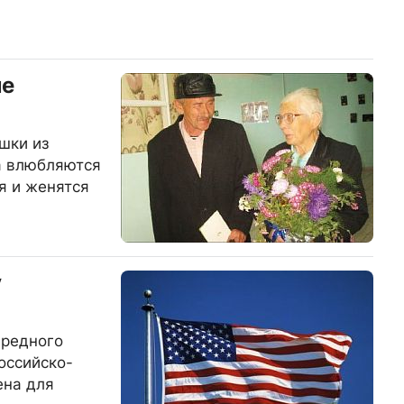
ме
шки из
а влюбляются
ия и женятся
у
ередного
оссийско-
ена для