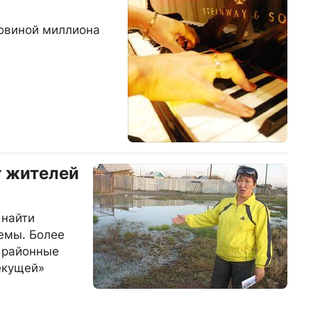
ловиной миллиона
т жителей
 найти
емы. Более
 районные
екущей»