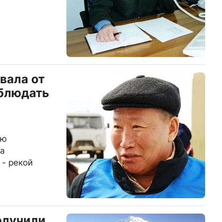
вала от
облюдать
ию
ла
- рекой
олучили