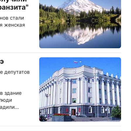
ранзита"
нов стали
я женская
"
э
е депутатов
в здание
 люди
адили...