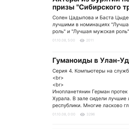
призы "Сибирского т
Солен Цадыпова и Баста Цыде
лучшими в номинациях "Лучша
роль" и "Лучшая мужская роль
01.10.08, 5:00
2011
Гуманоиды в Улан-Уд
Серия 4. Компьютеры на служб
<br>
<br>
Инопланетянин Герман протек 
Хурала. В зале сидели лучшие
республики. Многие ласково гл
01.10.08, 0:00
3296