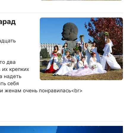
арад
адцать
то два
в их крепких
а надеть
ть себя
и женам очень понравилась<br>