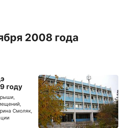
тября 2008 года
дэ
9 году
крыши,
мещений,
рина Смоляк,
ации