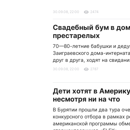
30.09.08, 22:00
2474
Свадебный бум в до
престарелых
70—80-летние бабушки и деду
Заиграевского дома-интернат
друг в друга, ходят на свидан
30.09.08, 22:00
2787
Дети хотят в Америк
несмотря ни на что
В Бурятии прошли два тура оч
конкурсного отбора в рамках р
американской программы обм