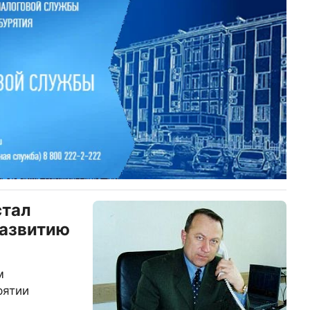
стал
развитию
м
рятии