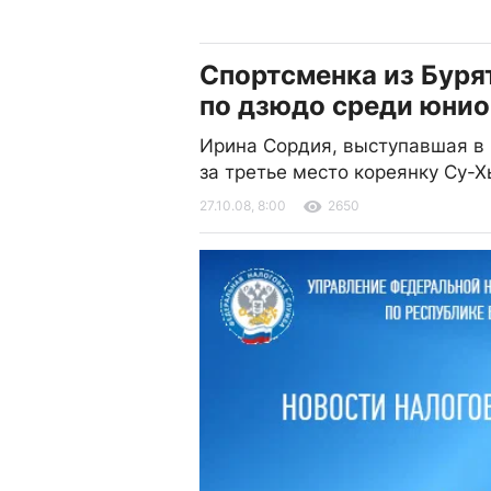
Спортсменка из Бурят
по дзюдо среди юни
Ирина Сордия, выступавшая в в
за третье место кореянку Су-
27.10.08, 8:00
2650