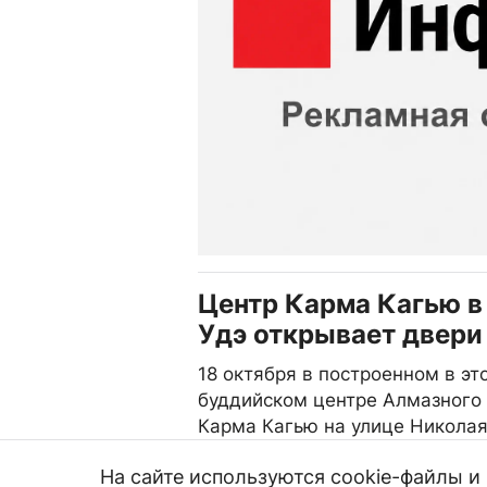
Центр Карма Кагью в
Удэ открывает двери
18 октября в построенном в эт
буддийском центре Алмазного
Карма Кагью на улице Никола
впервые прошел День открыты
На сайте используются cookie-файлы 
26.10.08, 23:00
3819