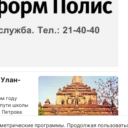
 Улан-
ом году
 пути школы
я Петрова
х дверей
и метрические программы. Продолжая пользовать