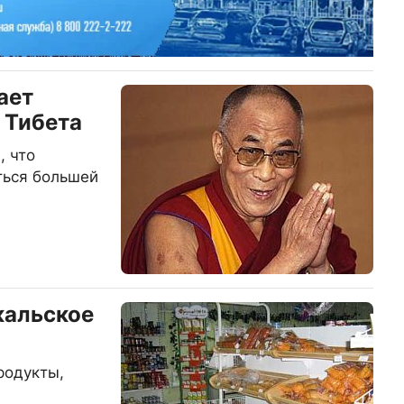
ает
 Тибета
, что
ться большей
кальское
родукты,