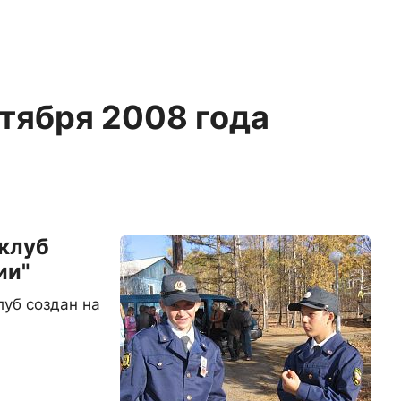
ктября 2008 года
 клуб
ии"
луб создан на