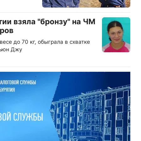
ии взяла "бронзу" на ЧМ
оров
есе до 70 кг, обыграла в схватке
Хьюн Джу