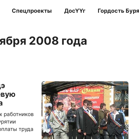
Спецпроекты
ДосҮҮг
Гордость Бур
тября 2008 года
дэ
евую
а
ех работников
урятии
оплаты труда