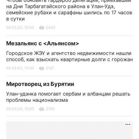
Чтобы обновить гардероб делегации, приехавшей
на Дни Тарбагатайского района в Улан-Удэ,
семейские рубахи и сарафаны шились по 17 часов
в сутки
06.05.03, 15:00
2442
Мезальянс с <Альянсом>
Городское ЖЭУ и агентство недвижимости нашли
способ, как взыскать квартирные долги с горожан
06.05.03, 15:00
2167
Миротворец из Бурятии
Улан-удэнка помогает сербам и албанцам решать
проблемы национализма
06.05.03, 15:00
2760